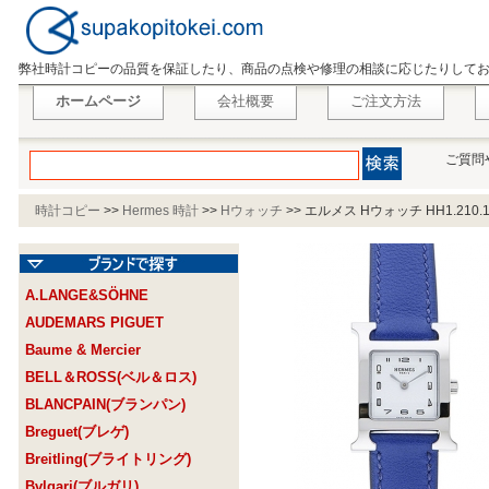
弊社時計コピーの品質を保証したり、商品の点検や修理の相談に応じたりして
ホームページ
会社概要
ご注文方法
ご質問
時計コピー
>>
Hermes 時計
>>
Hウォッチ
>>
エルメス Hウォッチ HH1.210.1
A.LANGE&SÖHNE
AUDEMARS PIGUET
Baume & Mercier
BELL＆ROSS(ベル＆ロス)
BLANCPAIN(ブランパン)
Breguet(ブレゲ)
Breitling(ブライトリング)
Bvlgari(ブルガリ)