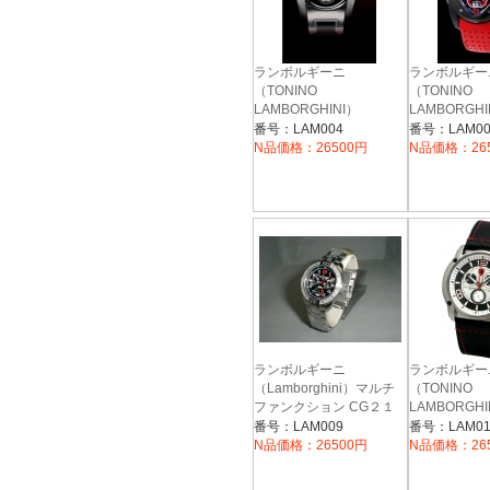
ランボルギーニ
ランボルギー
（TONINO
（TONINO
LAMBORGHINI）
LAMBORGHI
SWISS MADE
SWISS M
番号：LAM004
番号：LAM00
WATCH １０００ＳＢ
WATCH １
N品価格：26500円
N品価格：26
NEW SPYDER
NEW SPYD
ランボルギーニ
ランボルギー
（Lamborghini）マルチ
（TONINO
ファンクション CG２１
LAMBORGHI
SWISS M
２M ブラック
番号：LAM009
番号：LAM01
WATCH 
N品価格：26500円
N品価格：26
ＳＴＥＥＲＩ