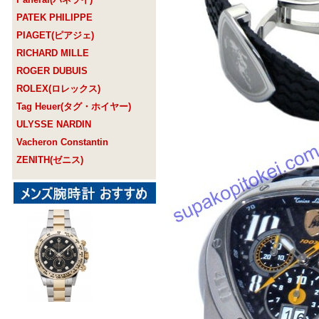
PATEK PHILIPPE
PIAGET(ピアジェ)
RICHARD MILLE
ROGER DUBUIS
ROLEX(ロレックス)
Tag Heuer(タグ・ホイヤー)
ULYSSE NARDIN
Vacheron Constantin
ZENITH(ゼニス)