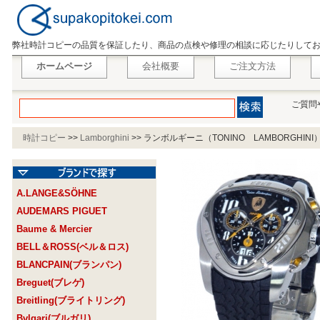
弊社時計コピーの品質を保証したり、商品の点検や修理の相談に応じたりして
ホームページ
会社概要
ご注文方法
ご質問
時計コピー
>>
Lamborghini
>>
ランボルギーニ（TONINO LAMBORGHINI
A.LANGE&SÖHNE
AUDEMARS PIGUET
Baume & Mercier
BELL＆ROSS(ベル＆ロス)
BLANCPAIN(ブランパン)
Breguet(ブレゲ)
Breitling(ブライトリング)
Bvlgari(ブルガリ)