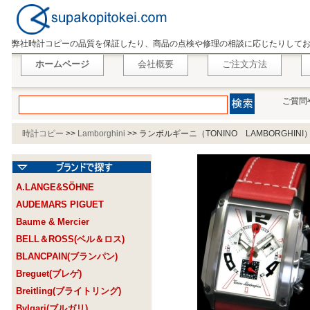
弊社時計コピーの品質を保証したり、商品の点検や修理の相談に応じたりして
ホームページ
会社概要
ご注文方法
ご質問
時計コピー
>>
Lamborghini
>>
ランボルギーニ（TONINO LAMBORGHIN
A.LANGE&SÖHNE
AUDEMARS PIGUET
Baume & Mercier
BELL＆ROSS(ベル＆ロス)
BLANCPAIN(ブランパン)
Breguet(ブレゲ)
Breitling(ブライトリング)
Bvlgari(ブルガリ)