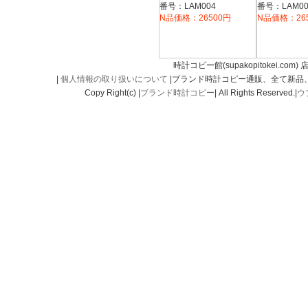
SWISS MADE
SWISS M
番号：LAM004
番号：LAM00
WATCH １０００ＳＢ
WATCH １
N品価格：26500円
N品価格：26
NEW SPYDER
NEW SPYD
時計コピー館(supakopitokei.com) 
|
個人情報の取り扱いについて
|ブランド時計コピー通販、全て新品
Copy Right(c) |
ブランド時計コピー
| All Rights Reserved.|
ウ