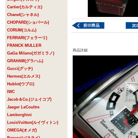
Cartier(カルティエ)
Chanel(シャネル)
CHOPARD(ショパール)
CORUM(コルム)
FERRARI(フェラーリ)
FRANCK MULLER
商品詳細:
GaGa Milano(ガガミラノ)
GRAHAM(グラハム)
Gucci(グッチ)
Hermes(エルメス)
Hublot(ウブロ)
IWC
Jacob＆Co.(ジェイコブ)
Jaeger LeCoultre
Lamborghini
LouisVuitton(ルイヴィトン)
OMEGA(オメガ)
Panerai(パネライ)