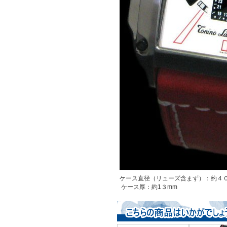
ケース直径（リューズ含まず）：約４０
ケース厚：約1３mm