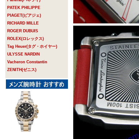
PATEK PHILIPPE
PIAGET(ピアジェ)
RICHARD MILLE
ROGER DUBUIS
ROLEX(ロレックス)
Tag Heuer(タグ・ホイヤー)
ULYSSE NARDIN
Vacheron Constantin
ZENITH(ゼニス)