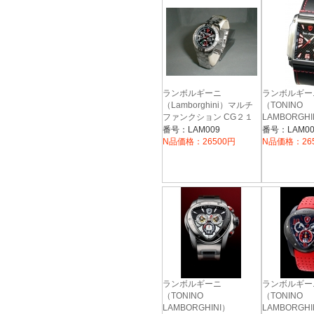
ランボルギーニ
ランボルギー
（Lamborghini）マルチ
（TONINO
ファンクション CG２１
LAMBORGHI
SWISS M
２M ブラック
番号：LAM009
番号：LAM00
WATCH 
N品価格：26500円
N品価格：26
ＰＥＸ
ランボルギーニ
ランボルギー
（TONINO
（TONINO
LAMBORGHINI）
LAMBORGHI