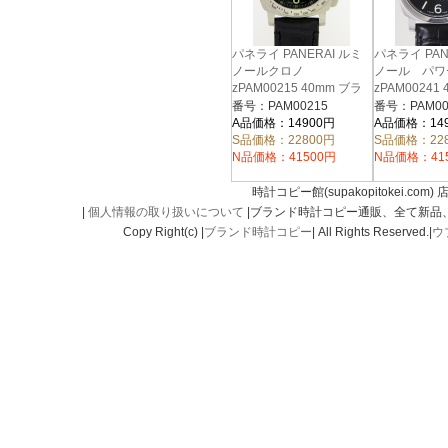
パネライ PANERAI ルミ
パネライ PAN
ノールクロノ
ノール パワ
zPAM00215 40mm ブラ
zPAM00241
ック
ック
番号：PAM00215
番号：PAM00
A品価格：14900円
A品価格：14
S品価格：22800円
S品価格：22
N品価格：41500円
N品価格：41
時計コピー館(supakopitokei.com) 
|
個人情報の取り扱いについて
|ブランド時計コピー通販、全て新品
Copy Right(c) |
ブランド時計コピー
| All Rights Reserved.|
ウ