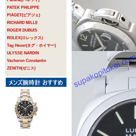
PATEK PHILIPPE
PIAGET(ピアジェ)
RICHARD MILLE
ROGER DUBUIS
ROLEX(ロレックス)
Tag Heuer(タグ・ホイヤー)
ULYSSE NARDIN
Vacheron Constantin
ZENITH(ゼニス)