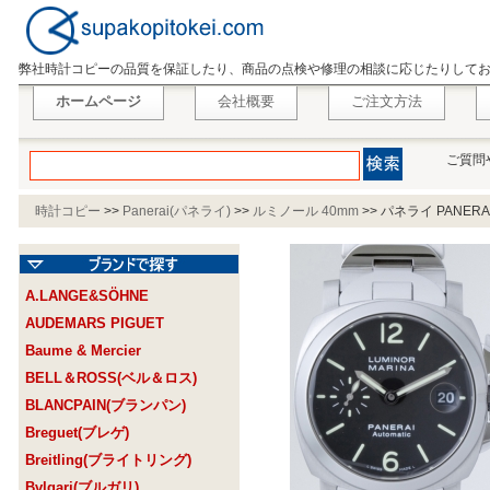
弊社時計コピーの品質を保証したり、商品の点検や修理の相談に応じたりして
ホームページ
会社概要
ご注文方法
ご質問
時計コピー
>>
Panerai(パネライ)
>>
ルミノール 40mm
>>
パネライ PANERA
A.LANGE&SÖHNE
AUDEMARS PIGUET
Baume & Mercier
BELL＆ROSS(ベル＆ロス)
BLANCPAIN(ブランパン)
Breguet(ブレゲ)
Breitling(ブライトリング)
Bvlgari(ブルガリ)