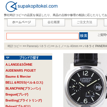
弊社時計コピーの品質を保証したり、商品の点検や修理の相談に応じたりして
ホームページ
会社概要
ご注文方法
ご質問
時計コピー
>>
Panerai(パネライ)
>>
ルミノール 40mm
>>
パネライ PANER
A.LANGE&SÖHNE
AUDEMARS PIGUET
Baume & Mercier
BELL＆ROSS(ベル＆ロス)
BLANCPAIN(ブランパン)
Breguet(ブレゲ)
Breitling(ブライトリング)
Bvlgari(ブルガリ)