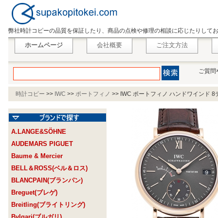
弊社時計コピーの品質を保証したり、商品の点検や修理の相談に応じたりして
ホームページ
会社概要
ご注文方法
ご質問
時計コピー
>>
IWC
>>
ポートフィノ
>>
IWC ポートフィノ ハンドワインド 8デイズ
A.LANGE&SÖHNE
AUDEMARS PIGUET
Baume & Mercier
BELL＆ROSS(ベル＆ロス)
BLANCPAIN(ブランパン)
Breguet(ブレゲ)
Breitling(ブライトリング)
Bvlgari(ブルガリ)