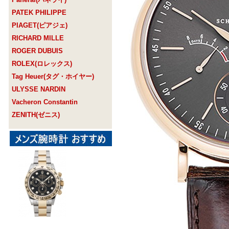
PATEK PHILIPPE
PIAGET(ピアジェ)
RICHARD MILLE
ROGER DUBUIS
ROLEX(ロレックス)
Tag Heuer(タグ・ホイヤー)
ULYSSE NARDIN
Vacheron Constantin
ZENITH(ゼニス)