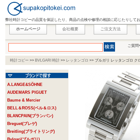
弊社時計コピーの品質を保証したり、商品の点検や修理の相談に応じたりして
ホームページ
会社概要
ご注文方法
ご質問
時計コピー
>>
BVLGARI 時計
>>
レッタンゴロ
>>
ブルガリ レッタンゴロ クロ
A.LANGE&SÖHNE
AUDEMARS PIGUET
Baume & Mercier
BELL＆ROSS(ベル＆ロス)
BLANCPAIN(ブランパン)
Breguet(ブレゲ)
Breitling(ブライトリング)
Bvlgari(ブルガリ)