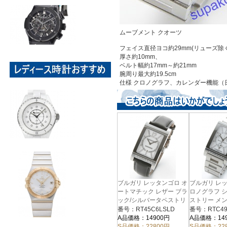
ムーブメント クオーツ
フェイス直径ヨコ約29mm(リューズ除く
厚さ約10mm、
ベルト幅約17mm～約21mm
腕周り最大約19.5cm
仕様 クロノグラフ、カレンダー機能（
ブルガリ レッタンゴロ オ
ブルガリ レ
ートマチック レザー ブラ
ロノグラフ 
ック/シルバータペストリ
ストリー メ
RTC49C6LS
ー メンズ RT45C6LSLD
番号：RT45C6LSLD
番号：RTC49
A品価格：14900円
A品価格：14
S品価格：22800円
S品価格：22