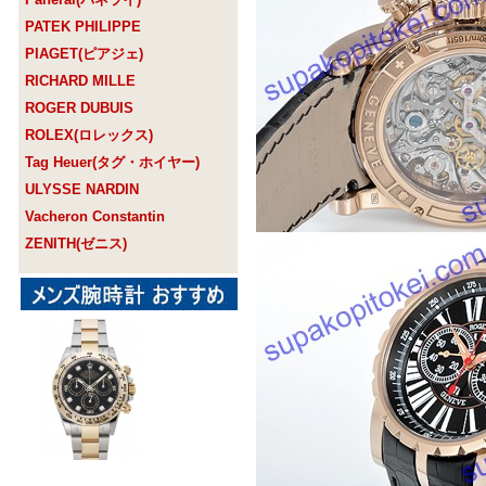
PATEK PHILIPPE
PIAGET(ピアジェ)
RICHARD MILLE
ROGER DUBUIS
ROLEX(ロレックス)
Tag Heuer(タグ・ホイヤー)
ULYSSE NARDIN
Vacheron Constantin
ZENITH(ゼニス)