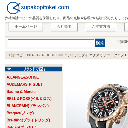
弊社時計コピーの品質を保証したり、商品の点検や修理の相談に応じたりして
ホームページ
会社概要
ご注文方法
ご質問
時計コピー
>>
ROGER DUBUIS
>>
ロジェデュブイ エクスカリバー クロノ EX42
A.LANGE&SÖHNE
AUDEMARS PIGUET
Baume & Mercier
BELL＆ROSS(ベル＆ロス)
BLANCPAIN(ブランパン)
Breguet(ブレゲ)
Breitling(ブライトリング)
Bvlgari(ブルガリ)