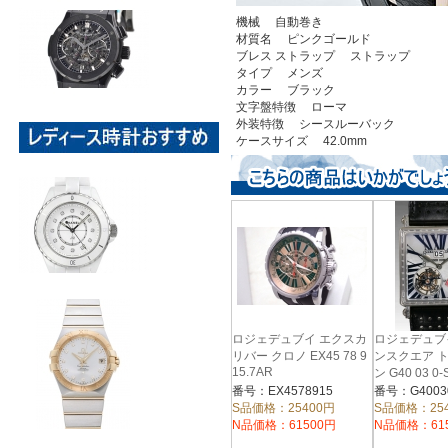
機械 自動巻き
材質名 ピンクゴールド
ブレス ストラップ ストラップ
タイプ メンズ
カラー ブラック
文字盤特徴 ローマ
外装特徴 シースルーバック
ケースサイズ 42.0mm
ロジェデュブイ エクスカ
ロジェデュブ
リバー クロノ EX45 78 9
ンスクエア 
15.7AR
ン G40 03 0-
番号：EX4578915
番号：G4003
S品価格：25400円
S品価格：25
N品価格：61500円
N品価格：61