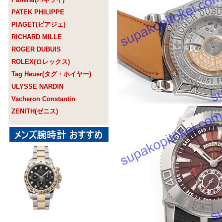
PATEK PHILIPPE
PIAGET(ピアジェ)
RICHARD MILLE
ROGER DUBUIS
ROLEX(ロレックス)
Tag Heuer(タグ・ホイヤー)
ULYSSE NARDIN
Vacheron Constantin
ZENITH(ゼニス)