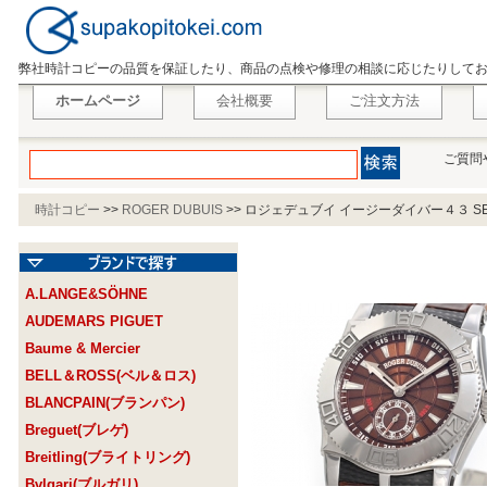
弊社時計コピーの品質を保証したり、商品の点検や修理の相談に応じたりして
ホームページ
会社概要
ご注文方法
ご質問
時計コピー
>>
ROGER DUBUIS
>>
ロジェデュブイ イージーダイバー４３ SE43 
A.LANGE&SÖHNE
AUDEMARS PIGUET
Baume & Mercier
BELL＆ROSS(ベル＆ロス)
BLANCPAIN(ブランパン)
Breguet(ブレゲ)
Breitling(ブライトリング)
Bvlgari(ブルガリ)