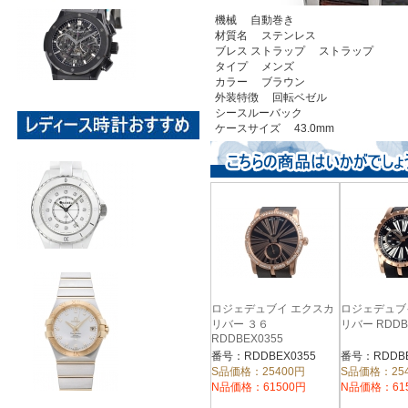
機械 自動巻き
材質名 ステンレス
ブレス ストラップ ストラップ
タイプ メンズ
カラー ブラウン
外装特徴 回転ベゼル
シースルーバック
ケースサイズ 43.0mm
ロジェデュブイ エクスカ
ロジェデュブ
リバー ３６
リバー RDDB
RDDBEX0355
番号：RDDBEX0355
番号：RDDBE
S品価格：25400円
S品価格：25
N品価格：61500円
N品価格：61