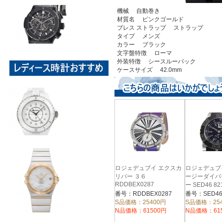
機械 自動巻き
材質名 ピンクゴールド
ブレス ストラップ ストラップ
タイプ メンズ
カラー ブラック
文字盤特徴 ローマ
外装特徴 シースルーバック
ケースサイズ 42.0mm
ロジェデュブイ エクスカ
ロジェデュブ
リバー ３６
ージーダイバ
RDDBEX0287
ー SED46 82
00/09A01/A1
番号：RDDBEX0287
番号：SED46
S品価格：25400円
S品価格：25
N品価格：61500円
N品価格：61