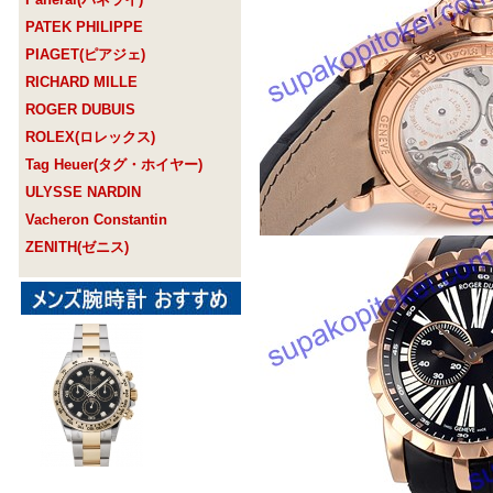
PATEK PHILIPPE
PIAGET(ピアジェ)
RICHARD MILLE
ROGER DUBUIS
ROLEX(ロレックス)
Tag Heuer(タグ・ホイヤー)
ULYSSE NARDIN
Vacheron Constantin
ZENITH(ゼニス)