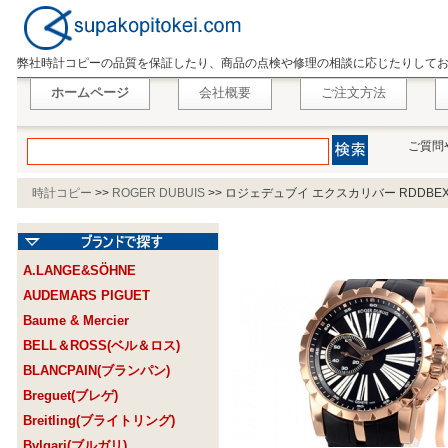
弊社時計コピーの品質を保証したり、商品の点検や修理の相談に応じたりして
ホームページ
会社概要
ご注文方法
ご質問
時計コピー
>>
ROGER DUBUIS
>>
ロジェデュブイ エクスカリバー RDDBEX
A.LANGE&SÖHNE
AUDEMARS PIGUET
Baume & Mercier
BELL＆ROSS(ベル＆ロス)
BLANCPAIN(ブランパン)
Breguet(ブレゲ)
Breitling(ブライトリング)
Bvlgari(ブルガリ)