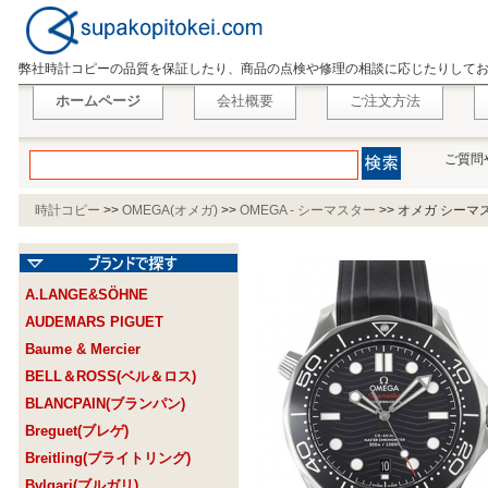
弊社時計コピーの品質を保証したり、商品の点検や修理の相談に応じたりして
ホームページ
会社概要
ご注文方法
ご質問
時計コピー
>>
OMEGA(オメガ)
>>
OMEGA - シーマスター
>>
オメガ シーマス
A.LANGE&SÖHNE
AUDEMARS PIGUET
Baume & Mercier
BELL＆ROSS(ベル＆ロス)
BLANCPAIN(ブランパン)
Breguet(ブレゲ)
Breitling(ブライトリング)
Bvlgari(ブルガリ)