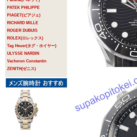
PATEK PHILIPPE
PIAGET(ピアジェ)
RICHARD MILLE
ROGER DUBUIS
ROLEX(ロレックス)
Tag Heuer(タグ・ホイヤー)
ULYSSE NARDIN
Vacheron Constantin
ZENITH(ゼニス)