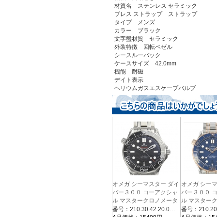
材質名 ステンレス セラミック
ブレス ストラップ ストラップ
タイプ メンズ
カラー ブラック
文字盤材質 セラミック
外装特徴 回転ベゼル
シースルーバック
ケースサイズ 42.0mm
機能 耐磁
デイト表示
ヘリウムガスエスケープバルブ
オメガ シーマスター ダイ
オメガ シー
バー３００ コーアクシャ
バー３００ 
ル マスタークロノメータ
ル マスター
ー 210.30.42.20.01.001
ー 210.20.42.
番号：210.30.42.20.01.001