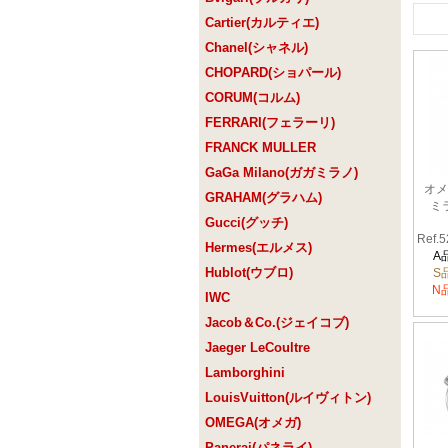
Cartier(カルティエ)
Chanel(シャネル)
CHOPARD(ショパール)
CORUM(コルム)
FERRARI(フェラーリ)
FRANCK MULLER
GaGa Milano(ガガミラノ)
オメ
GRAHAM(グラハム)
ミ
Gucci(グッチ)
Ref.5
Hermes(エルメス)
A
Hublot(ウブロ)
S
N
IWC
Jacob＆Co.(ジェイコブ)
Jaeger LeCoultre
Lamborghini
LouisVuitton(ルイヴィトン)
OMEGA(オメガ)
Panerai(パネライ)