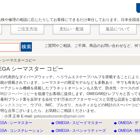
点検や修理の相談に応じたりしてお客様にできるだけ奉仕しております。日本全国送
ご注文方法
支払い・配送
返品について
ご質問やご相談、ご不満、商品のお問い合わせなど、何
A - シーマスターコピー
EGA シーマスター コピー
ガの代表的なダイバーズウォッチ。ヘリウムエスケープバルブを搭載することにより
機能が搭載されています。シーマスターの限定モデルなども多数あり、中でも有名な
コーアクシャル機構を搭載したプラネットオーシャンも人気で、防水性・ケースのボ
ガ時計スーパーコピー
を低価でお客様に提供します。OMEGA時計レプリカと言って
で暴利ブランド業を反対する会社です!万全のアフターサービスと完璧な品質をご提
ロレックスコピー
、ウブロ、IWC、ブルガリ、カルティエなどの時計のスーパーコピー
不明な点等ございましたら、お気軽にご相談くださいませ。
小澤 正幸 E-mail:
gekiyasuburando@gmail.com
EGA - シーマスター
OMEGA - スピードマスター
OMEGA - 
EGA - コンステレーション
OMEGA - スペシャリティーズ
OMEGA - 