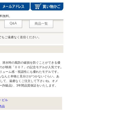
料無料。
Q&A
商品一覧
でもご遠慮なく送信ください。
、潜水時の風防の破損を防ぐことができる優
のが映画「００７」の記念モデルが人気です｡
リューム感・視認性にも優れたモデルです。
もなんと本物と見分けがつかないぐらい。あ
供して、遠慮なくご注文して下さいね。オメ
(N級品) 、3年間品質保証をいたします。
デ・ビル
特売品