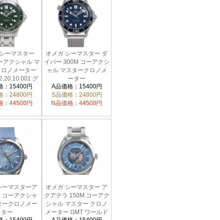
 シーマスター
オメガ シーマスター ダ
コーアクシャル マ
イバー 300M コーアクシ
クロノメーター
ャル マスタークロノメ
2.20.10.001 グ
ーター
：15400円
A品価格：15400円
リーン
210.30.42.20.03.002 ブ
：24800円
S品価格：24800円
ルー
：44500円
N品価格：44500円
シーマスターア
オメガ シーマスター ア
 コーアクシャ
クアテラ 150M コーアク
タークロノメー
シャル マスター クロノ
ター
メーター GMT ワールド