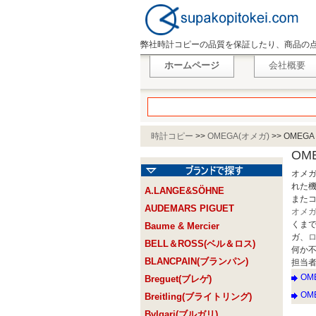
弊社時計コピーの品質を保証したり、商品の
ホームページ
会社概要
時計コピー
>>
OMEGA(オメガ)
>>
OMEG
OM
オメ
れた
A.LANGE&SÖHNE
また
AUDEMARS PIGUET
オメ
くま
Baume & Mercier
ガ、
BELL＆ROSS(ベル＆ロス)
何か
BLANCPAIN(ブランパン)
担当者：
OM
Breguet(ブレゲ)
OM
Breitling(ブライトリング)
Bvlgari(ブルガリ)