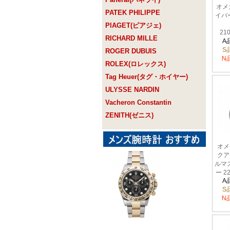
オメ
PATEK PHILIPPE
イバ
PIAGET(ピアジェ)
210
RICHARD MILLE
A
S
ROGER DUBUIS
N
ROLEX(ロレックス)
Tag Heuer(タグ・ホイヤー)
ULYSSE NARDIN
Vacheron Constantin
ZENITH(ゼニス)
オメ
クア
ルマ
ー 22
A
S
N