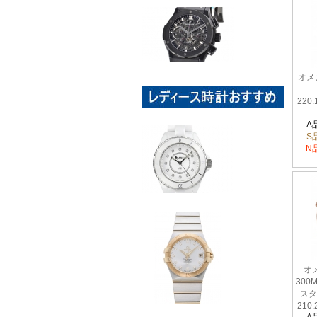
オメ
220.
A
S
N
オ
300
スタ
210.