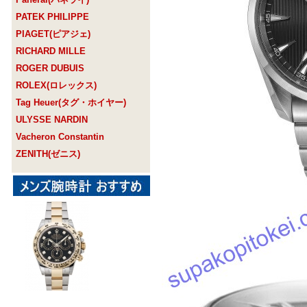
PATEK PHILIPPE
PIAGET(ピアジェ)
RICHARD MILLE
ROGER DUBUIS
ROLEX(ロレックス)
Tag Heuer(タグ・ホイヤー)
ULYSSE NARDIN
Vacheron Constantin
ZENITH(ゼニス)