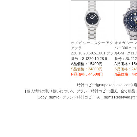
オメガ シーマスター アク
オメガ シー
アテラ
バー300ｍ 
220.10.28.60.51.001 ブラ
ルGMT クロ
ック
212.30.44.5
番号：SU220.10.28.60.51.001
ー
A品価格：15400円
A品価格：15
S品価格：24800円
S品価格：24
N品価格：44500円
N品価格：44
時計コピー館(supakopitokei.com) 
|
個人情報の取り扱いについて
|ブランド時計コピー通販、全て新品
Copy Right(c) |
ブランド時計コピー
| All Rights Reserved.|
ウ