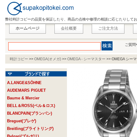
弊社時計コピーの品質を保証したり、商品の点検や修理の相談に応じたりして
ホームページ
会社概要
ご注文方法
ご質問
時計コピー
>>
OMEGA(オメガ)
>>
OMEGA - シーマスター
>>
OMEGA シーマス
A.LANGE&SÖHNE
AUDEMARS PIGUET
Baume & Mercier
BELL＆ROSS(ベル＆ロス)
BLANCPAIN(ブランパン)
Breguet(ブレゲ)
Breitling(ブライトリング)
Bvlgari(ブルガリ)