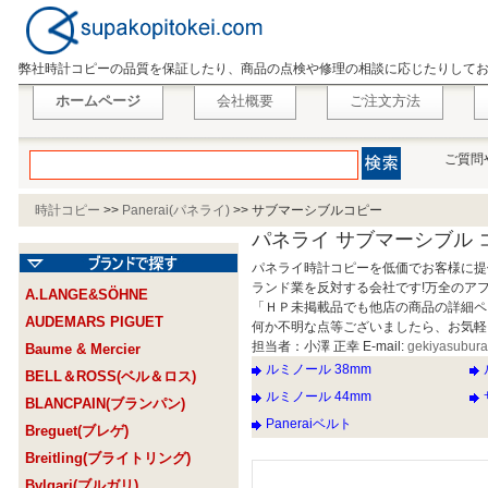
弊社時計コピーの品質を保証したり、商品の点検や修理の相談に応じたりして
ホームページ
会社概要
ご注文方法
ご質問
時計コピー
>>
Panerai(パネライ)
>>
サブマーシブルコピー
パネライ サブマーシブル 
パネライ時計コピーを低価でお客様に提
ランド業を反対する会社です!万全のア
A.LANGE&SÖHNE
「ＨＰ未掲載品でも他店の商品の詳細ペ
AUDEMARS PIGUET
何か不明な点等ございましたら、お気軽
担当者：小澤 正幸 E-mail:
gekiyasubur
Baume & Mercier
ルミノール 38mm
BELL＆ROSS(ベル＆ロス)
ルミノール 44mm
BLANCPAIN(ブランパン)
Paneraiベルト
Breguet(ブレゲ)
Breitling(ブライトリング)
Bvlgari(ブルガリ)