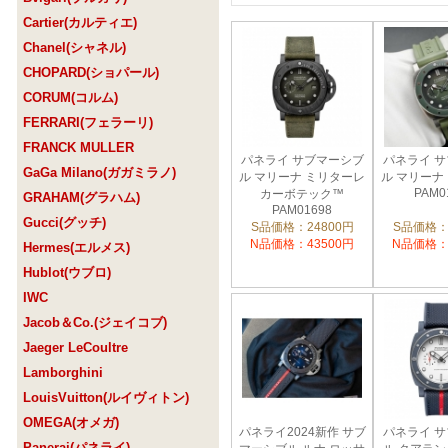
Cartier(カルティエ)
Chanel(シャネル)
CHOPARD(ショパール)
CORUM(コルム)
FERRARI(フェラーリ)
FRANCK MULLER
パネライ サブマーシブ
パネライ 
GaGa Milano(ガガミラノ)
ル マリーナ ミリターレ
ル マリーナ
PAM0
カーボテック™
GRAHAM(グラハム)
PAM01698
Gucci(グッチ)
S品価格：24800円
S品価格：
N品価格：43500円
N品価格：
Hermes(エルメス)
Hublot(ウブロ)
IWC
Jacob＆Co.(ジェイコブ)
Jaeger LeCoultre
Lamborghini
LouisVuitton(ルイヴィトン)
OMEGA(オメガ)
パネライ2024新作 サブ
パネライ 
Panerai(パネライ)