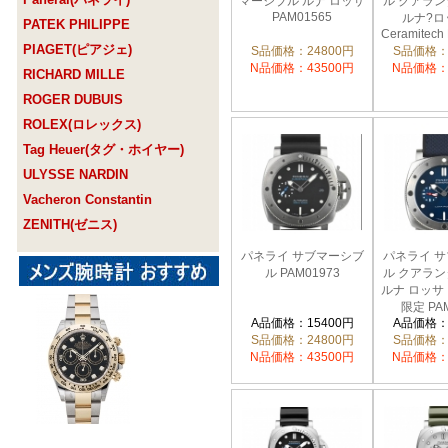
マーシブル ルナ ロッサ
ル クアラ
PAM01565
ルナ?ロッ
PATEK PHILIPPE
Ceramitech
PIAGET(ピアジェ)
S品価格：24800円
S品価格：
N品価格：43500円
N品価格：
RICHARD MILLE
ROGER DUBUIS
ROLEX(ロレックス)
Tag Heuer(タグ・ホイヤー)
ULYSSE NARDIN
Vacheron Constantin
ZENITH(ゼニス)
パネライ サブマーシブ
パネライ 
ル PAM01973
ル クアラ
ルナ ロッサ
限定 PAM
A品価格：15400円
A品価格：
S品価格：24800円
S品価格：
N品価格：43500円
N品価格：