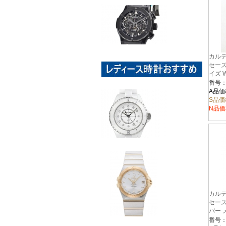
カルテ
セーズ
イズ W
番号：
A品価
S品価
N品価
カルテ
セーズ
バー 
W510
番号：