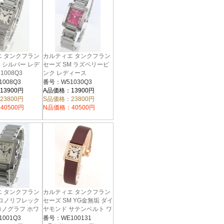
エ タンクフラン
カルティエ タンクフラン
M シルバー レデ
セーズ SM ラズベリーピ
1008Q3
ンク レディース
W51030Q3
008Q3
番号：W51030Q3
13900円
A品価格：13900円
23800円
S品価格：23800円
40500円
N品価格：40500円
エ タンクフラン
カルティエ タンクフラン
クロノリフレック
セーズ SM YG金無垢 ダイ
クロノグラフ ホワ
ヤモンド サテンベルト ワ
 W51001Q3
インレッド/ホワイト レデ
001Q3
番号：WE100131