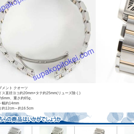
ブメント クオーツ
イス直径ヨコ約20mm×タテ約25mm(リューズ除く)
約6mm、重さ約65g、
ト幅約14mm
約12cm～約16.5cm