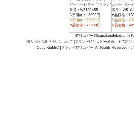
ゲーターレザー ブラウン/
ルバー ボー
W51012Q4
シルバー メンズ
番号：W5101455
番号：W5101
W5101455
A品価格：13900円
A品価格：13
S品価格：23800円
S品価格：23
N品価格：40500円
N品価格：40
時計コピー館(supakopitokei.com) 
|
個人情報の取り扱いについて
|ブランド時計コピー通販、全て新品
Copy Right(c) |
ブランド時計コピー
| All Rights Reserved.|
ウ