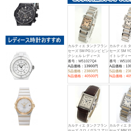
カルティエ タンクフラン
カルティエ 
セーズ SM PGコンビ ピン
セーズ SM 
クシェル レディース
イト レディ
W51027Q4
W51007Q4
番号：W51027Q4
番号：W5100
A品価格：13900円
A品価格：13
S品価格：23800円
S品価格：23
N品価格：40500円
N品価格：40
カルティエ タンクフラン
カルティエ 
セーズ クロノグラフ アリ
セーズ MM 