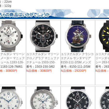
：22cm
：122g
ナルダン マリーン
ユリスナルダン マリーン
ユリスナルダン クラシコ
ユリスナ
メーター マニュフ
クロノグラフ マニュファ
エナメル サンタマリア
リーンダ
ール 1183-126-
クチュール 1503-150-
8150-111-2/SM メンズ
シー 263-
1 メンズ
3/62 メンズ
ズ
183-126-7M/61
番号：1503-150-3/62
番号：8150-111-2/SM
番号：263-
格：30800円
N品価格：30800円
N品価格：29200円
N品価格：