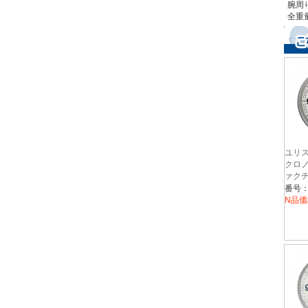
腕周り
全重量
ユリス
クロノ
ァクチュ
7M/6
番号：1
N品価