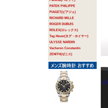
PATEK PHILIPPE
PIAGET(ピアジェ)
RICHARD MILLE
ROGER DUBUIS
ROLEX(ロレックス)
Tag Heuer(タグ・ホイヤー)
ULYSSE NARDIN
Vacheron Constantin
ZENITH(ゼニス)