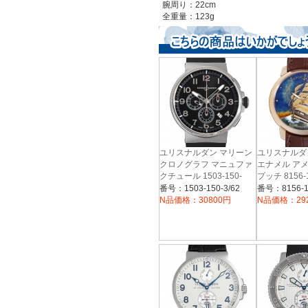
腕周り：22cm
全重量：123g
ユリスナルダン マリーン
ユリスナルダ
クロノグラフ マニュファ
エナメル ア
クチュール 1503-150-
プッチ 8156-1
3/62 メンズ
ンズ
番号：1503-150-3/62
番号：8156-11
N品価格：30800円
N品価格：29