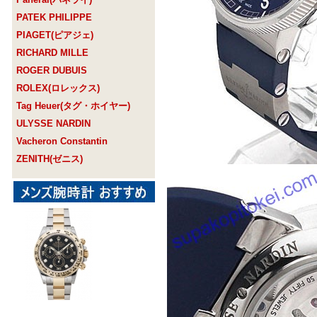
PATEK PHILIPPE
PIAGET(ピアジェ)
RICHARD MILLE
ROGER DUBUIS
ROLEX(ロレックス)
Tag Heuer(タグ・ホイヤー)
ULYSSE NARDIN
Vacheron Constantin
ZENITH(ゼニス)