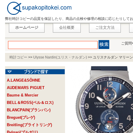
弊社時計コピーの品質を保証したり、商品の点検や修理の相談に応じたりして
ホームページ
会社概要
ご注文方法
ご質問
時計コピー
>>
Ulysse Nardin(ユリス・ナルダン)
>>
ユリスナルダン マリーン ク
A.LANGE&SÖHNE
AUDEMARS PIGUET
Baume & Mercier
BELL＆ROSS(ベル＆ロス)
BLANCPAIN(ブランパン)
Breguet(ブレゲ)
Breitling(ブライトリング)
Bvlgari(ブルガリ)