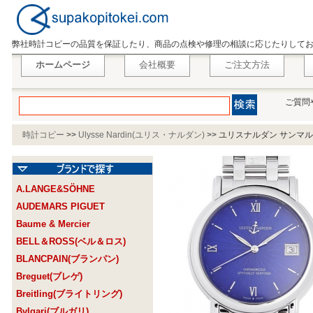
弊社時計コピーの品質を保証したり、商品の点検や修理の相談に応じたりして
ホームページ
会社概要
ご注文方法
ご質問
時計コピー
>>
Ulysse Nardin(ユリス・ナルダン)
>>
ユリスナルダン サンマルコ 
A.LANGE&SÖHNE
AUDEMARS PIGUET
Baume & Mercier
BELL＆ROSS(ベル＆ロス)
BLANCPAIN(ブランパン)
Breguet(ブレゲ)
Breitling(ブライトリング)
Bvlgari(ブルガリ)