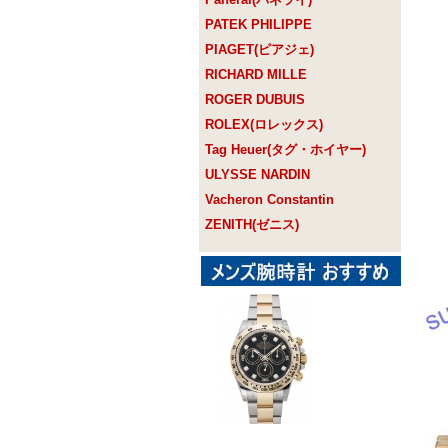
PATEK PHILIPPE
PIAGET(ピアジェ)
RICHARD MILLE
ROGER DUBUIS
ROLEX(ロレックス)
Tag Heuer(タグ・ホイヤー)
ULYSSE NARDIN
Vacheron Constantin
ZENITH(ゼニス)