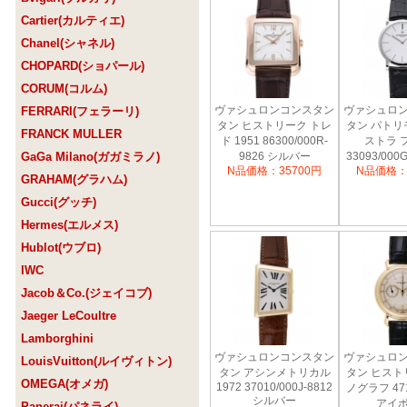
Cartier(カルティエ)
Chanel(シャネル)
CHOPARD(ショパール)
CORUM(コルム)
ヴァシュロンコンスタン
ヴァシュロ
FERRARI(フェラーリ)
タン ヒストリーク トレ
タン パトリ
FRANCK MULLER
ド 1951 86300/000R-
ストラ 
GaGa Milano(ガガミラノ)
9826 シルバー
33093/000
N品価格：35700円
N品価格：
イ
GRAHAM(グラハム)
Gucci(グッチ)
Hermes(エルメス)
Hublot(ウブロ)
IWC
Jacob＆Co.(ジェイコブ)
Jaeger LeCoultre
Lamborghini
ヴァシュロンコンスタン
ヴァシュロ
LouisVuitton(ルイヴィトン)
タン アシンメトリカル
タン ヒスト
OMEGA(オメガ)
1972 37010/000J-8812
ノグラフ 4710
シルバー
アイ
Panerai(パネライ)