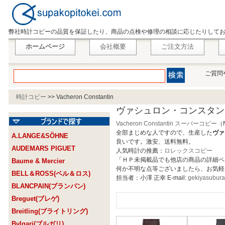
弊社時計コピーの品質を保証したり、商品の点検や修理の相談に応じたりして
ホームページ
会社概要
ご注文方法
ご質問
時計コピー
>>
Vacheron Constantin
ヴァシュロン・コンスタン
Vacheron Constantin スーパーコピー
（
全部まじめな人ですので、生産した
ヴァ
A.LANGE&SÖHNE
良いです。激安、送料無料。
AUDEMARS PIGUET
人気時計の推薦：
ロレックスコピー
「ＨＰ未掲載品でも他店の商品の詳細ペ
Baume & Mercier
何か不明な点等ございましたら、お気軽
BELL＆ROSS(ベル＆ロス)
担当者：小澤 正幸 E-mail:
gekiyasubur
BLANCPAIN(ブランパン)
Breguet(ブレゲ)
Breitling(ブライトリング)
Bvlgari(ブルガリ)