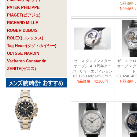
S品価格：
PATEK PHILIPPE
N品価格：
PIAGET(ピアジェ)
RICHARD MILLE
ROGER DUBUIS
ROLEX(ロレックス)
Tag Heuer(タグ・ホイヤー)
ULYSSE NARDIN
Vacheron Constantin
ゼニス クロノマスター
ゼニス ク
オープン ４０周年アニ
オープン 
ZENITH(ゼニス)
バーサリーエディション
ト
03.1260.4021/69.C505
03.0240.40
N品価格：42100円
N品価格：