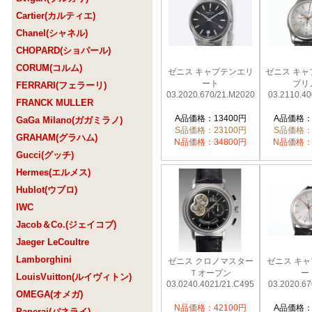
Cartier(カルティエ)
Chanel(シャネル)
CHOPARD(ショパール)
CORUM(コルム)
ゼニス キャプテンエリ
ゼニス キャ
ート
プリ
FERRARI(フェラーリ)
03.2020.670/21.M2020
03.2110.40
FRANCK MULLER
A品価格：13400円
A品価格：
GaGa Milano(ガガミラノ)
S品価格：23100円
S品価格：
GRAHAM(グラハム)
N品価格：34800円
N品価格：
Gucci(グッチ)
Hermes(エルメス)
Hublot(ウブロ)
IWC
Jacob＆Co.(ジェイコブ)
Jaeger LeCoultre
Lamborghini
ゼニス クロノマスター
ゼニス キ
Ｔオープン
ー
LouisVuitton(ルイヴィトン)
03.0240.4021/21.C495
03.2020.67
OMEGA(オメガ)
N品価格：42100円
A品価格：
Panerai(パネライ)