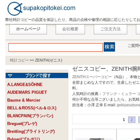
弊社時計コピーの品質を保証したり、商品の点検や修理の相談に応じたりして
ホームページ
会社概要
ご注文方法
ご質問
時計コピー
>>
ZENITH(ゼニス)
ゼニスコピー、ZENITH
ZENITHスーパーコピー
（N品）、本物
全部まじめな人ですので、生産したゼニ
A.LANGE&SÖHNE
料。
AUDEMARS PIGUET
人気時計の推薦：
フランク・ミュラー 
何か不明な点等ございましたら、お気軽
Baume & Mercier
担当者：小澤 正幸 E-mail:
gekiyasubur
BELL＆ROSS(ベル＆ロス)
BLANCPAIN(ブランパン)
1
2
Breguet(ブレゲ)
Breitling(ブライトリング)
Bvlgari(ブルガリ)