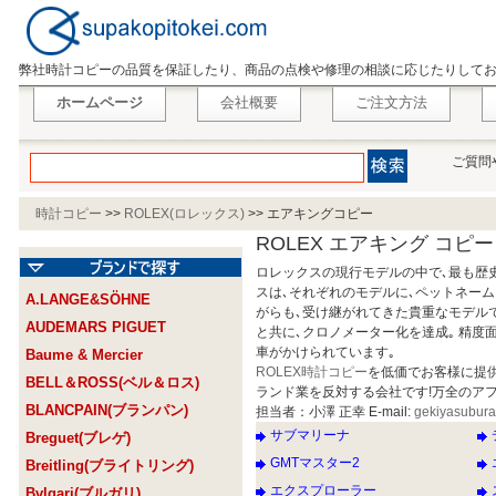
弊社時計コピーの品質を保証したり、商品の点検や修理の相談に応じたりして
ホームページ
会社概要
ご注文方法
ご質問
時計コピー
>>
ROLEX(ロレックス)
>>
エアキングコピー
ROLEX エアキング コピー
ロレックスの現行モデルの中で､最も歴史
スは､それぞれのモデルに､ペットネー
A.LANGE&SÖHNE
がらも､受け継がれてきた貴重なモデル
AUDEMARS PIGUET
と共に､クロノメーター化を達成｡ 精
車がかけられています｡
Baume & Mercier
ROLEX時計コピー
を低価でお客様に提
BELL＆ROSS(ベル＆ロス)
ランド業を反対する会社です!万全のア
BLANCPAIN(ブランパン)
担当者：小澤 正幸 E-mail:
gekiyasubur
サブマリーナ
Breguet(ブレゲ)
GMTマスター2
Breitling(ブライトリング)
エクスプローラー
Bvlgari(ブルガリ)