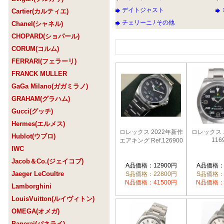
デイトジャスト
Cartier(カルティエ)
チェリーニ / その他
Chanel(シャネル)
CHOPARD(ショパール)
CORUM(コルム)
FERRARI(フェラーリ)
FRANCK MULLER
GaGa Milano(ガガミラノ)
GRAHAM(グラハム)
Gucci(グッチ)
Hermes(エルメス)
ロレックス 2022年新作
ロレックス
Hublot(ウブロ)
116
エアキング Ref.126900
IWC
Jacob＆Co.(ジェイコブ)
A品価格：12900円
A品価格：
Jaeger LeCoultre
S品価格：22800円
S品価格：
N品価格：41500円
N品価格：
Lamborghini
LouisVuitton(ルイヴィトン)
OMEGA(オメガ)
Panerai(パネライ)