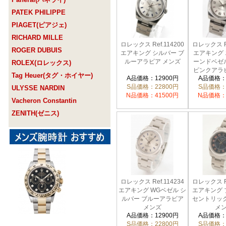
PATEK PHILIPPE
PIAGET(ピアジェ)
RICHARD MILLE
ロレックス Ref.114200
ロレックス Re
ROGER DUBUIS
エアキング シルバー ブ
エアキング
ルーアラビア メンズ
ーンドベゼ
ROLEX(ロレックス)
ピンクアラ
Tag Heuer(タグ・ホイヤー)
A品価格：12900円
A品価格：
S品価格：22800円
S品価格：
ULYSSE NARDIN
N品価格：41500円
N品価格：
Vacheron Constantin
ZENITH(ゼニス)
ロレックス Ref.114234
ロレックス Re
エアキング WGベゼル シ
エアキング 
ルバー ブルーアラビア
セントリック
メンズ
メ
A品価格：12900円
A品価格：
S品価格：22800円
S品価格：