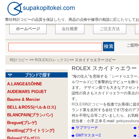
弊社時計コピーの品質を保証したり、商品の点検や修理の相談に応じたりして
ホームページ
会社概要
ご注文方法
ご質問
時計コピー
>>
ROLEX(ロレックス)
>>
スカイドゥエラーコピー
ROLEX スカイドゥエラー
“海の住人”を意味する「シードゥエラー
ルワールドにて衝撃的なデビューを飾り
A.LANGE&SÖHNE
ます。 デザイン面でも大きなアクセン
AUDEMARS PIGUET
認性の良さもスカイドゥエラーの美点の
す。
Baume & Mercier
ROLEX時計コピー
を低価でお客様に提
BELL＆ROSS(ベル＆ロス)
ランド業を反対する会社です!万全のア
BLANCPAIN(ブランパン)
何か不明な点等ございましたら、お気軽
担当者：小澤 正幸 E-mail:
gekiyasubur
Breguet(ブレゲ)
サブマリーナ
Breitling(ブライトリング)
GMTマスター2
Bvlgari(ブルガリ)