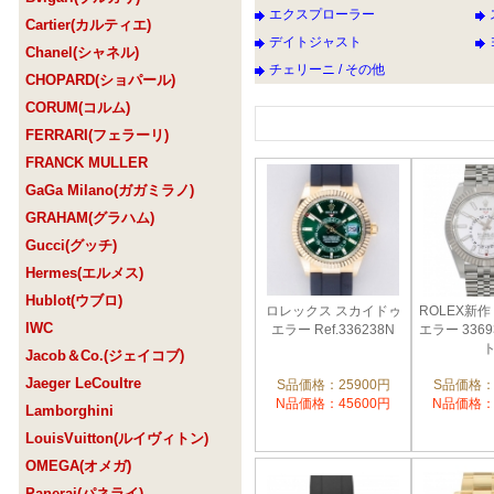
エクスプローラー
Cartier(カルティエ)
デイトジャスト
Chanel(シャネル)
チェリーニ / その他
CHOPARD(ショパール)
CORUM(コルム)
FERRARI(フェラーリ)
FRANCK MULLER
GaGa Milano(ガガミラノ)
GRAHAM(グラハム)
Gucci(グッチ)
Hermes(エルメス)
Hublot(ウブロ)
ロレックス スカイドゥ
ROLEX新
IWC
エラー Ref.336238N
エラー 336
Jacob＆Co.(ジェイコブ)
Jaeger LeCoultre
S品価格：25900円
S品価格：
N品価格：45600円
N品価格：
Lamborghini
LouisVuitton(ルイヴィトン)
OMEGA(オメガ)
Panerai(パネライ)