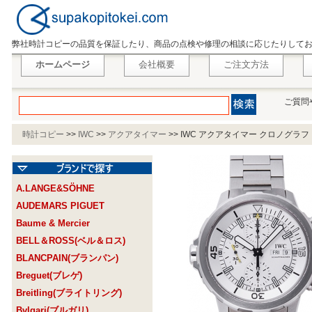
弊社時計コピーの品質を保証したり、商品の点検や修理の相談に応じたりして
ホームページ
会社概要
ご注文方法
ご質問
時計コピー
>>
IWC
>>
アクアタイマー
>>
IWC アクアタイマー クロノグラフ IW
A.LANGE&SÖHNE
AUDEMARS PIGUET
Baume & Mercier
BELL＆ROSS(ベル＆ロス)
BLANCPAIN(ブランパン)
Breguet(ブレゲ)
Breitling(ブライトリング)
Bvlgari(ブルガリ)