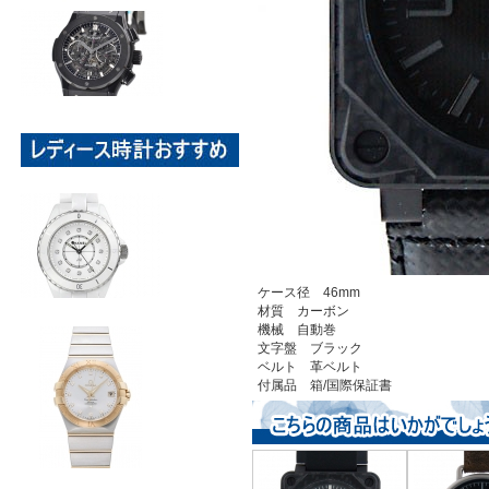
ケース径 46mm
材質 カーボン
機械 自動巻
文字盤 ブラック
ベルト 革ベルト
付属品 箱/国際保証書