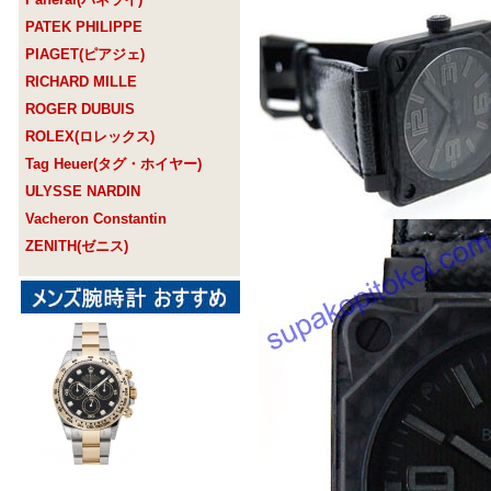
PATEK PHILIPPE
PIAGET(ピアジェ)
RICHARD MILLE
ROGER DUBUIS
ROLEX(ロレックス)
Tag Heuer(タグ・ホイヤー)
ULYSSE NARDIN
Vacheron Constantin
ZENITH(ゼニス)