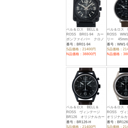
ベル＆ロス BELL＆
ベル＆ロス B
ROSS BR01-94 カー
ROSS WW1
ボンファイバー クロノ
リー 45mm
グラフ 46mm
番号：BR01-94
番号：WW1-9
S品価格：21400円
S品価格：21
N品価格：38800円
N品価格：38
ベル＆ロス BELL＆
ベル＆ロス B
ROSS ヴィンテージ
ROSS ヴ
BR126 オリジナルカー
オリジナルカ
ボン クロノグラフ
ノ BR126
番号：BR126-H
番号：BR126
41mm
SS 自動巻
S品価格：21400円
S品価格：21