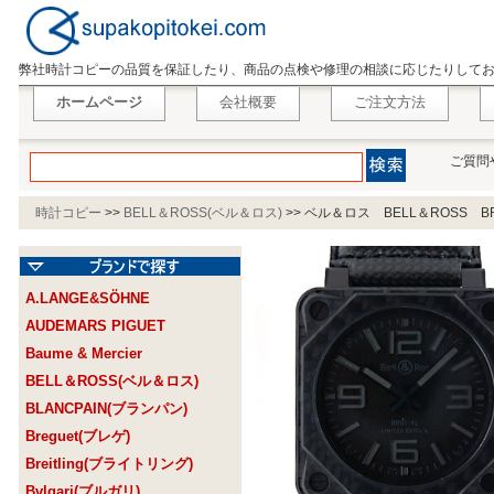
弊社時計コピーの品質を保証したり、商品の点検や修理の相談に応じたりして
ホームページ
会社概要
ご注文方法
ご質問
時計コピー
>>
BELL＆ROSS(ベル＆ロス)
>>
ベル＆ロス BELL＆ROSS B
A.LANGE&SÖHNE
AUDEMARS PIGUET
Baume & Mercier
BELL＆ROSS(ベル＆ロス)
BLANCPAIN(ブランパン)
Breguet(ブレゲ)
Breitling(ブライトリング)
Bvlgari(ブルガリ)