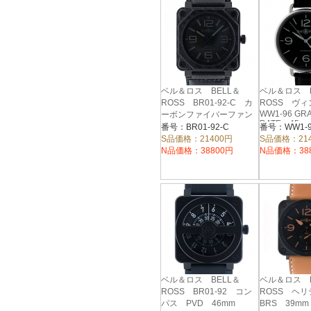
ベル＆ロス BELL＆
ベル＆ロス B
ROSS BR01-92-C カ
ROSS ヴ
WW1-96 GR
ーボンファイバーファン
DATE 45m
トム 46mm
番号：BR01-92-C
番号：WW1-9
S品価格：21400円
S品価格：21
N品価格：38800円
N品価格：38
ベル＆ロス BELL＆
ベル＆ロス B
ROSS BR01-92 コン
ROSS ヘ
パス PVD 46mm
BRS 39m