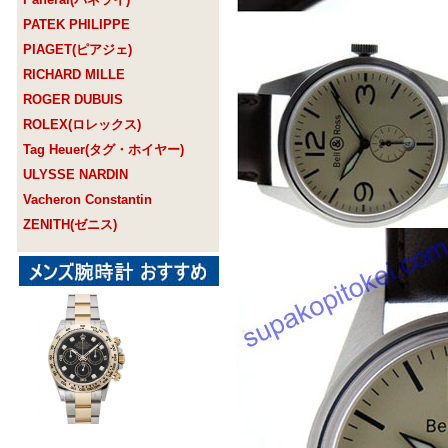
PATEK PHILIPPE
PIAGET(ピアジェ)
RICHARD MILLE
ROGER DUBUIS
ROLEX(ロレックス)
Tag Heuer(タグ・ホイヤー)
ULYSSE NARDIN
Vacheron Constantin
ZENITH(ゼニス)