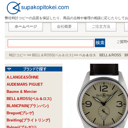
弊社時計コピーの品質を保証したり、商品の点検や修理の相談に応じたりして
ホームページ
会社概要
ご注文方法
ご質問
時計コピー
>>
BELL＆ROSS(ベル＆ロス)
>>
ベル＆ロス BELL＆ROSS B
A.LANGE&SÖHNE
AUDEMARS PIGUET
Baume & Mercier
BELL＆ROSS(ベル＆ロス)
BLANCPAIN(ブランパン)
Breguet(ブレゲ)
Breitling(ブライトリング)
Bvlgari(ブルガリ)