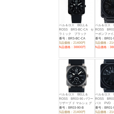
ベル＆ロス BELL＆
ベル＆ロス B
ROSS BRS-BC-CA セ
ROSS BR0
ラミック ブラック
ーボンファイ
39mm クォーツ
トム 46mm
番号：BRS-BC-CA
番号：BR01-9
S品価格：21400円
S品価格：21
N品価格：38800円
N品価格：38
ベル＆ロス BELL＆
ベル＆ロス B
ROSS BR03-90 パワー
ROSS BR0
リザーブ ド マルシェ グ
パス PVD 
ランドデイト 42mm
番号：BR03-90-B
番号：BR01-9
S品価格：21400円
S品価格：21