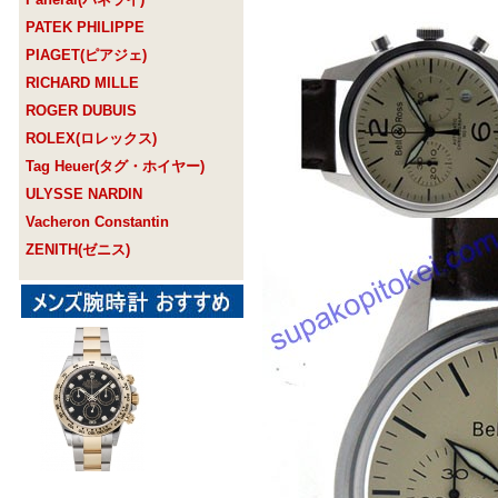
PATEK PHILIPPE
PIAGET(ピアジェ)
RICHARD MILLE
ROGER DUBUIS
ROLEX(ロレックス)
Tag Heuer(タグ・ホイヤー)
ULYSSE NARDIN
Vacheron Constantin
ZENITH(ゼニス)