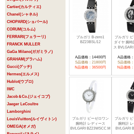
Cartier(カルティエ)
Chanel(シャネル)
CHOPARD(ショパール)
CORUM(コルム)
FERRARI(フェラーリ)
ブルガリ B-zero1
ブルガリ 
BZ23BSL/12
ダイヤ 腕時
FRANCK MULLER
ス BVLGARI
GaGa Milano(ガガミラノ)
A品価格：14400円
A品価格：
GRAHAM(グラハム)
S品価格：21800円
S品価格：
Gucci(グッチ)
N品価格：36500円
N品価格：
Hermes(エルメス)
Hublot(ウブロ)
IWC
Jacob＆Co.(ジェイコブ)
Jaeger LeCoultre
Lamborghini
ブルガリ ビーゼロワン
ブルガリ 
LouisVuitton(ルイヴィトン)
腕時計 レディース
腕時計 
OMEGA(オメガ)
BVLGARI BZ23WSCC.M
BVLGARI 
Panerai(パネライ)