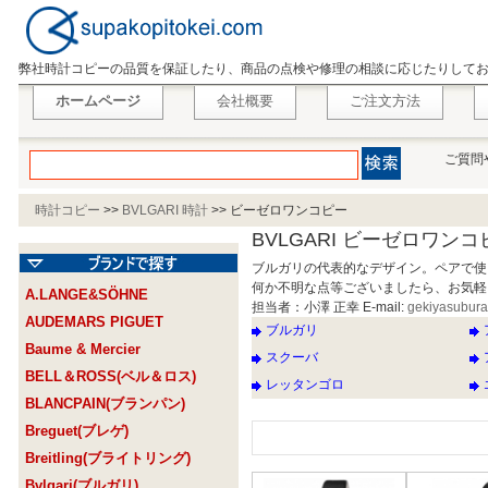
弊社時計コピーの品質を保証したり、商品の点検や修理の相談に応じたりして
ホームページ
会社概要
ご注文方法
ご質問
時計コピー
>>
BVLGARI 時計
>>
ビーゼロワンコピー
BVLGARI ビーゼロワンコ
ブルガリの代表的なデザイン。ペアで使
何か不明な点等ございましたら、お気軽
A.LANGE&SÖHNE
担当者：小澤 正幸 E-mail:
gekiyasubur
AUDEMARS PIGUET
ブルガリ
Baume & Mercier
スクーバ
BELL＆ROSS(ベル＆ロス)
レッタンゴロ
BLANCPAIN(ブランパン)
Breguet(ブレゲ)
Breitling(ブライトリング)
Bvlgari(ブルガリ)