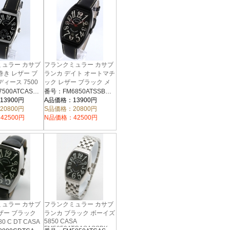
ミュラー カサブ
フランクミュラー カサブ
巻き レザー ブ
ランカ デイト オートマチ
ィース 7500
ック レザー ブラック メ
ンズ 6850 C DT NR
番号：FM7500ATCASASSBKLZBK
番号：FM6850ATSSBKRELZBK
TCASASSBKLZBK
FM6850ATSSBKRELZBK
13900円
A品価格：13900円
20800円
S品価格：20800円
42500円
N品価格：42500円
ミュラー カサブ
フランクミュラー カサブ
ザー ブラック
ランカ ブラック ボーイズ
5850 CASA
0 C DT CASA
FM5850ATCASASSBK