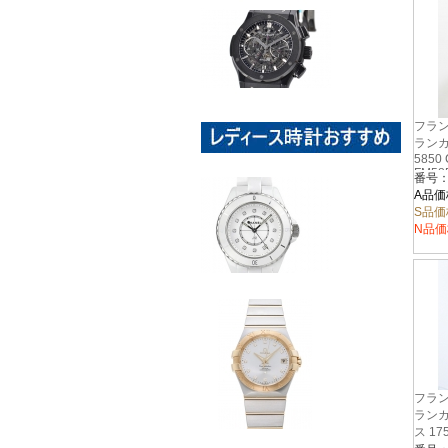
フラン
ランカ
5850
FM58
A品価
S品価
N品価
フラン
ランカ
ス 17