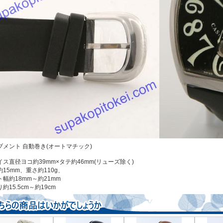
ブメント 自動巻き(オートマチック)
イス直径ヨコ約39mm×タテ約46mm(リューズ除く)
15mm、重さ約110g、
ト幅約18mm～約21mm
約15.5cm～約19cm