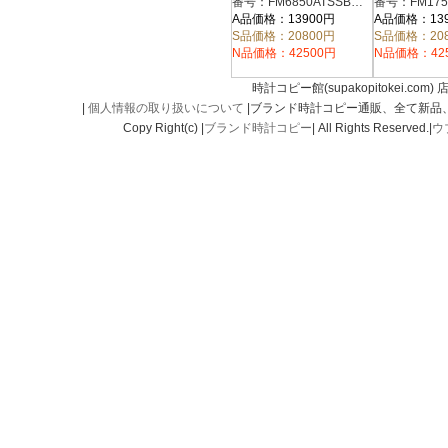
FM1752QZC
ンズ 6850 C DT NR
番号：FM6850ATSSBKRELZBK
FM6850ATSSBKRELZBK
A品価格：13900円
A品価格：13
S品価格：20800円
S品価格：20
N品価格：42500円
N品価格：42
時計コピー館(supakopitokei.com) 
|
個人情報の取り扱いについて
|ブランド時計コピー通販、全て新品
Copy Right(c) |
ブランド時計コピー
| All Rights Reserved.|
ウ