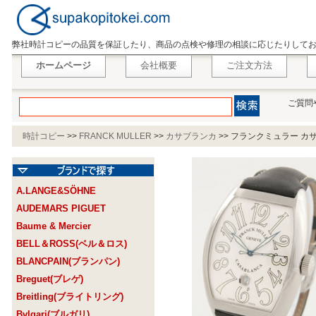
弊社時計コピーの品質を保証したり、商品の点検や修理の相談に応じたりして
ホームページ
会社概要
ご注文方法
ご質問
時計コピー
>>
FRANCK MULLER
>>
カサブランカ
>>
フランクミュラー カサブラ
A.LANGE&SÖHNE
AUDEMARS PIGUET
Baume & Mercier
BELL＆ROSS(ベル＆ロス)
BLANCPAIN(ブランパン)
Breguet(ブレゲ)
Breitling(ブライトリング)
Bvlgari(ブルガリ)