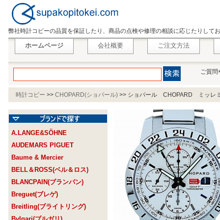
弊社時計コピーの品質を保証したり、商品の点検や修理の相談に応じたりして
ホームページ
会社概要
ご注文方法
ご質問
時計コピー
>>
CHOPARD(ショパール)
>>
ショパール CHOPARD ミッレミ
A.LANGE&SÖHNE
AUDEMARS PIGUET
Baume & Mercier
BELL＆ROSS(ベル＆ロス)
BLANCPAIN(ブランパン)
Breguet(ブレゲ)
Breitling(ブライトリング)
Bvlgari(ブルガリ)