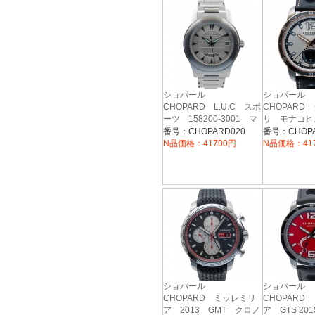
ショパール
ショパール
CHOPARD L.U.C スポ
CHOPARD
ーツ 158200-3001 マ
リ モナコヒ
イクロローター USED
ク パワーコ
番号：CHOPARD020
番号：CHOPA
ル 168569
N品価格：41700円
N品価格：41
ー/ブラック 
革ベルト
ショパール
ショパール
CHOPARD ミッレミリ
CHOPARD
ア 2013 GMT クロノ
ア GTS 2