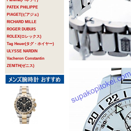
PATEK PHILIPPE
PIAGET(ピアジェ)
RICHARD MILLE
ROGER DUBUIS
ROLEX(ロレックス)
Tag Heuer(タグ・ホイヤー)
ULYSSE NARDIN
Vacheron Constantin
ZENITH(ゼニス)