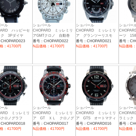
パール
ショパール
ショパール
ショパ
PARD ハッピーセ
CHOPARD ミッレミリ
CHOPARD ミッレミリ
CHOPAR
ック 3Pダイヤ
アGMTクロノ 自動巻
ア グランツーリスモ
ーツ 158
07-9001
き 15/8992-3
XL パワーコントロー
イクロロー
CHOPARD023
番号：CHOPARD022
番号：CHOPARD021
番号：CHO
ル 16/8457 44mm
格：41700円
N品価格：41700円
N品価格：41700円
N品価格：
パール
ショパール
ショパール
ショパ
PARD ミッレミリ
CHOPARD ミッレミリ
CHOPARD ミッレミリ
CHOPA
TSクロノグラフ
ア GT ＸＬ クロノグ
ア GTS オートマティ
ラミック 2
71-3001 44mm
ラフ スピードブラック
ック 168565-3001
9011 
CHOPARD018
番号：CHOPARD017
番号：CHOPARD016
番号：CHO
ー
ＩＩ 16/8992-3004 革
ク×アルミ
格：41700円
N品価格：41700円
N品価格：41700円
N品価格：
ベルト