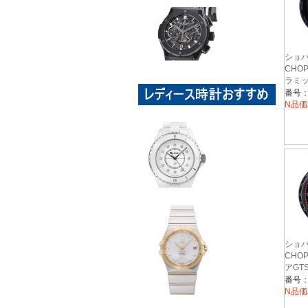
ショ
CHO
ラミ
28/85
番号：
N品価
ショ
CHO
アG
1685
番号：
ラバ
N品価