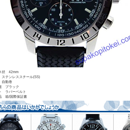
ス径 42mm
 ステンレススチール(SS)
 自動巻
盤 ブラック
ト ラバーベルト
品 箱/国際保証書