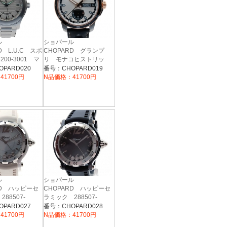
ール
ショパール
D L.U.C スポ
CHOPARD グランプ
200-3001 マ
リ モナコヒストリッ
ター USED
ク パワーコントロー
PARD020
番号：CHOPARD019
ル 168569-9001 グレ
41700円
N品価格：41700円
ー/ブラック 44.5mm
革ベルト
ール
ショパール
RD ハッピーセ
CHOPARD ハッピーセ
88507-
ラミック 288507-
ホワイト セラミッ
9008 ブラック セラミッ
PARD027
番号：CHOPARD028
ク×アルミ
41700円
N品価格：41700円