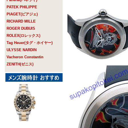
PATEK PHILIPPE
PIAGET(ピアジェ)
RICHARD MILLE
ROGER DUBUIS
ROLEX(ロレックス)
Tag Heuer(タグ・ホイヤー)
ULYSSE NARDIN
Vacheron Constantin
ZENITH(ゼニス)