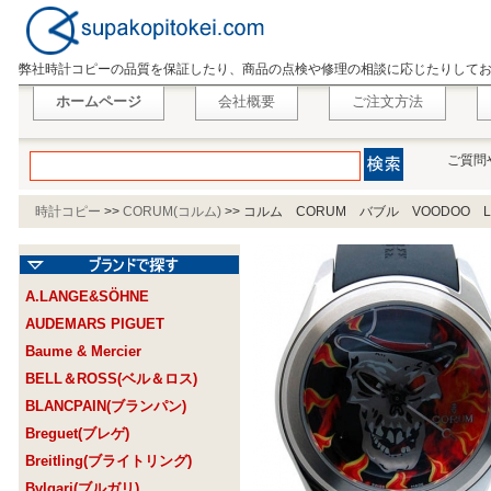
弊社時計コピーの品質を保証したり、商品の点検や修理の相談に応じたりして
ホームページ
会社概要
ご注文方法
ご質問
時計コピー
>>
CORUM(コルム)
>>
コルム CORUM バブル VOODOO L082/0
A.LANGE&SÖHNE
AUDEMARS PIGUET
Baume & Mercier
BELL＆ROSS(ベル＆ロス)
BLANCPAIN(ブランパン)
Breguet(ブレゲ)
Breitling(ブライトリング)
Bvlgari(ブルガリ)