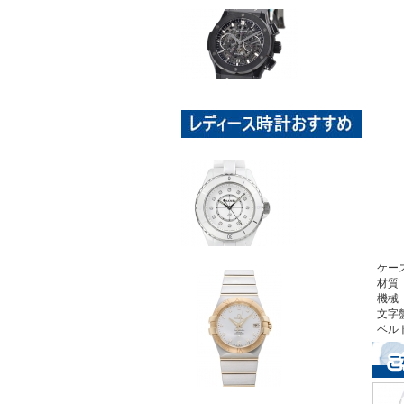
ケー
材質
機械
文字
ベル