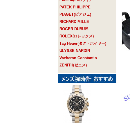
PATEK PHILIPPE
PIAGET(ピアジェ)
RICHARD MILLE
ROGER DUBUIS
ROLEX(ロレックス)
Tag Heuer(タグ・ホイヤー)
ULYSSE NARDIN
Vacheron Constantin
ZENITH(ゼニス)