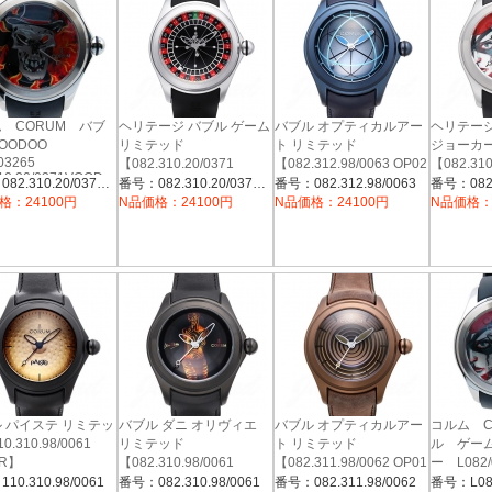
 CORUM バブ
ヘリテージ バブル ゲーム
バブル オプティカルアー
ヘリテー
OODOO
リミテッド
ト リミテッド
ジョーカー
/03265
【082.310.20/0371
【082.312.98/0063 OP02
【082.310
10.20/0371VOOD
CA01】
R】
JO01】
番号：082.310.20/0371VOOD
番号：082.310.20/0371CA01
番号：082.312.98/0063
番号：082.
格：24100円
N品価格：24100円
N品価格：24100円
N品価格：
 パイステ リミテッ
バブル ダニ オリヴィエ
バブル オプティカルアー
コルム C
0.310.98/0061
リミテッド
ト リミテッド
ル ゲー
 R】
【082.310.98/0061
【082.311.98/0062 OP01
ー L082/
DO01】
R】
10.310.98/0061
番号：082.310.98/0061
番号：082.311.98/0062
番号：L082