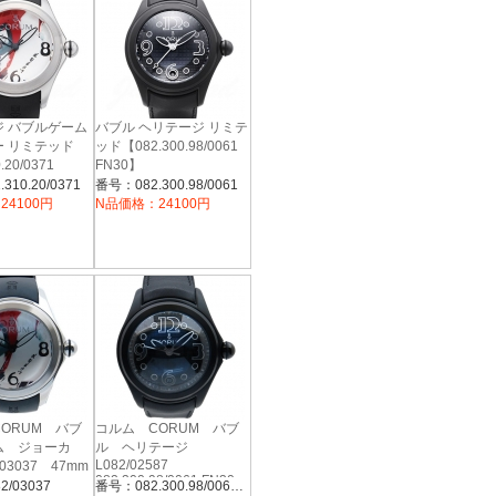
ジ バブルゲーム
バブル ヘリテージ リミテ
 リミテッド
ッド【082.300.98/0061
.20/0371
FN30】
310.20/0371
番号：082.300.98/0061
24100円
N品価格：24100円
ORUM バブ
コルム CORUM バブ
ム ジョーカ
ル ヘリテージ
L082/02587
03037 47mm
082.300.98/0061 FN30
/03037
番号：082.300.98/0061FN30