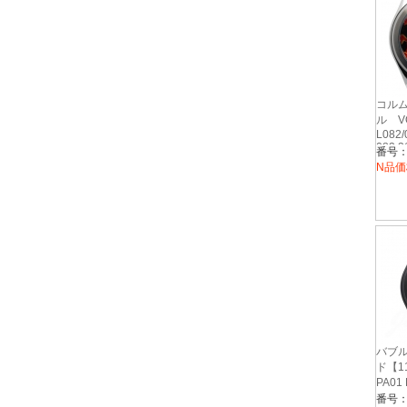
コルム
ル V
L082
082.3
N品価
バブル
ド【11
PA01
番号：1