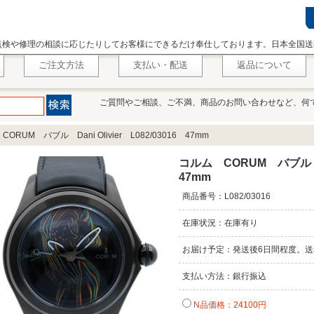
点検や修理の相談に応じたりしてお客様にできるだけ奉仕しております。日本全国送
ご注文方法
支払い・配送
返品について
ご質問やご相談、ご不満、商品のお問い合わせなど、何
ORUM バブル Dani Olivier L082/03016 47mm
コルム CORUM バブル Dan
47mm
商品番号：L082/03016
在庫状況：在庫有り
お届け予定：発送後6日間程度。送
支払い方法：銀行振込
N品価格：24100円