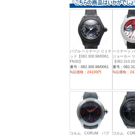
バブル ヘリテージ リミテ
ヘリテージ 
ッド【082.300.98/0061
ジョーカー 
FN30】
【082.310.20
JO01】
番号：082.300.98/0061
番号：082.310
N品価格：24100円
N品価格：24
コルム CORUM バブ
コルム CO