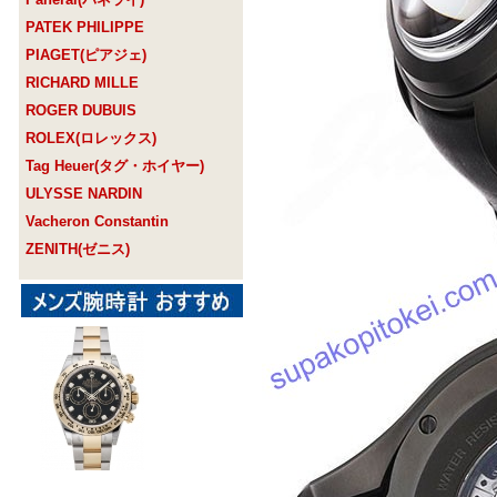
PATEK PHILIPPE
PIAGET(ピアジェ)
RICHARD MILLE
ROGER DUBUIS
ROLEX(ロレックス)
Tag Heuer(タグ・ホイヤー)
ULYSSE NARDIN
Vacheron Constantin
ZENITH(ゼニス)