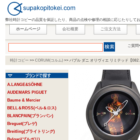
弊社時計コピーの品質を保証したり、商品の点検や修理の相談に応じたりして
ホームページ
会社概要
ご注文方法
ご質問
時計コピー
>>
CORUM(コルム)
>>
バブル ダニ オリヴィエ リミテッド【082.310
A.LANGE&SÖHNE
AUDEMARS PIGUET
Baume & Mercier
BELL＆ROSS(ベル＆ロス)
BLANCPAIN(ブランパン)
Breguet(ブレゲ)
Breitling(ブライトリング)
Bvlgari(ブルガリ)