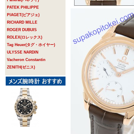
PATEK PHILIPPE
PIAGET(ピアジェ)
RICHARD MILLE
ROGER DUBUIS
ROLEX(ロレックス)
Tag Heuer(タグ・ホイヤー)
ULYSSE NARDIN
Vacheron Constantin
ZENITH(ゼニス)