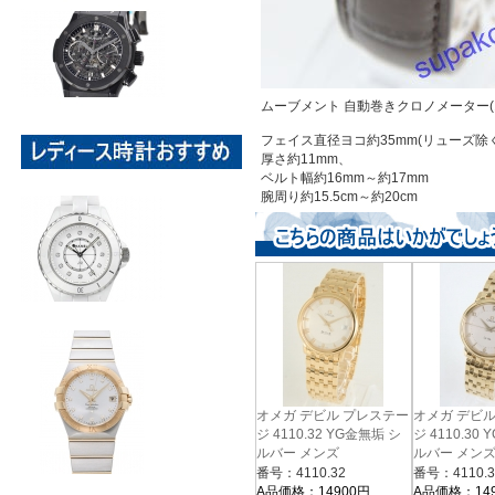
ムーブメント 自動巻きクロノメーター(
フェイス直径ヨコ約35mm(リューズ除く
厚さ約11mm、
ベルト幅約16mm～約17mm
腕周り約15.5cm～約20cm
オメガ デビル プレステー
オメガ デビ
ジ 4110.32 YG金無垢 シ
ジ 4110.30
ルバー メンズ
ルバー メン
番号：4110.32
番号：4110.3
A品価格：14900円
A品価格：14