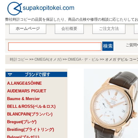
弊社時計コピーの品質を保証したり、商品の点検や修理の相談に応じたりして
ホームページ
会社概要
ご注文方法
ご質問
時計コピー
>>
OMEGA(オメガ)
>>
OMEGA - デ・ビル
>>
オメガ デビル コーア
イト メンズ
A.LANGE&SÖHNE
AUDEMARS PIGUET
Baume & Mercier
BELL＆ROSS(ベル＆ロス)
BLANCPAIN(ブランパン)
Breguet(ブレゲ)
Breitling(ブライトリング)
Bvlgari(ブルガリ)