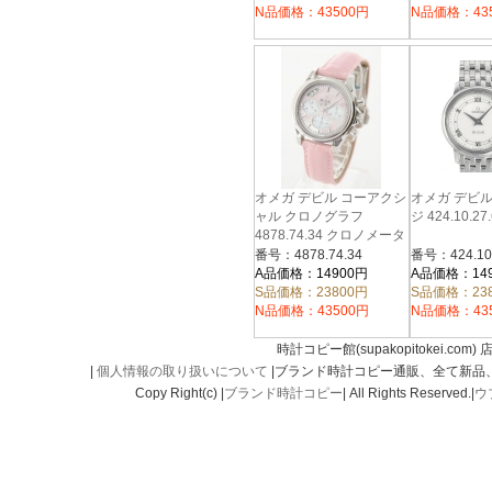
N品価格：43500円
N品価格：43
オメガ デビル コーアクシ
オメガ デビ
ャル クロノグラフ
ジ 424.10.27.
4878.74.34 クロノメータ
ー アリゲーターレザー ピ
番号：4878.74.34
ンクシェル レディース
A品価格：14900円
A品価格：14
S品価格：23800円
S品価格：23
N品価格：43500円
N品価格：43
時計コピー館(supakopitokei.com) 
|
個人情報の取り扱いについて
|ブランド時計コピー通販、全て新品
Copy Right(c) |
ブランド時計コピー
| All Rights Reserved.|
ウ