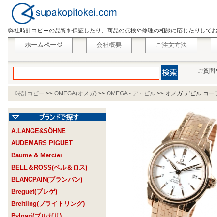
弊社時計コピーの品質を保証したり、商品の点検や修理の相談に応じたりして
ホームページ
会社概要
ご注文方法
ご質問
時計コピー
>>
OMEGA(オメガ)
>>
OMEGA - デ・ビル
>>
オメガ デビル コーア
A.LANGE&SÖHNE
AUDEMARS PIGUET
Baume & Mercier
BELL＆ROSS(ベル＆ロス)
BLANCPAIN(ブランパン)
Breguet(ブレゲ)
Breitling(ブライトリング)
Bvlgari(ブルガリ)