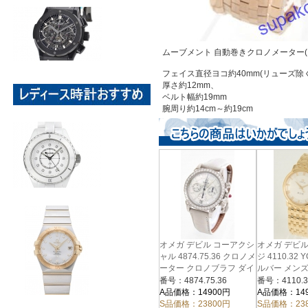
ムーブメント 自動巻きクロノメーター(
フェイス直径ヨコ約40mm(リューズ除く
厚さ約12mm、
ベルト幅約19mm
腕周り約14cm～約19cm
オメガ デビル コーアクシ
オメガ デビ
ャル 4874.75.36 クロノメ
ジ 4110.32
ーター クロノブラフ ダイ
ルバー メン
ヤモンド レザー ホワイ
番号：4874.75.36
番号：4110.3
ト/ホワイトシェル レディ
A品価格：14900円
A品価格：14
ース
S品価格：23800円
S品価格：23