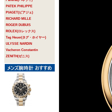
PATEK PHILIPPE
PIAGET(ピアジェ)
RICHARD MILLE
ROGER DUBUIS
ROLEX(ロレックス)
Tag Heuer(タグ・ホイヤー)
ULYSSE NARDIN
Vacheron Constantin
ZENITH(ゼニス)