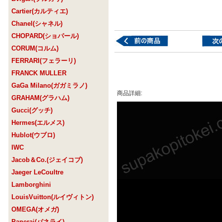
Cartier(カルティエ)
Chanel(シャネル)
CHOPARD(ショパール)
CORUM(コルム)
FERRARI(フェラーリ)
FRANCK MULLER
GaGa Milano(ガガミラノ)
商品詳細:
GRAHAM(グラハム)
Gucci(グッチ)
Hermes(エルメス)
Hublot(ウブロ)
IWC
Jacob＆Co.(ジェイコブ)
Jaeger LeCoultre
Lamborghini
LouisVuitton(ルイヴィトン)
OMEGA(オメガ)
Panerai(パネライ)