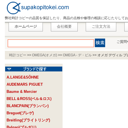
弊社時計コピーの品質を保証したり、商品の点検や修理の相談に応じたりして
ホームページ
会社概要
ご注文方法
ご質問
時計コピー
>>
OMEGA(オメガ)
>>
OMEGA - デ・ビル
>>
オメガ デヴィル プレステ
A.LANGE&SÖHNE
AUDEMARS PIGUET
Baume & Mercier
BELL＆ROSS(ベル＆ロス)
BLANCPAIN(ブランパン)
Breguet(ブレゲ)
Breitling(ブライトリング)
Bvlgari(ブルガリ)