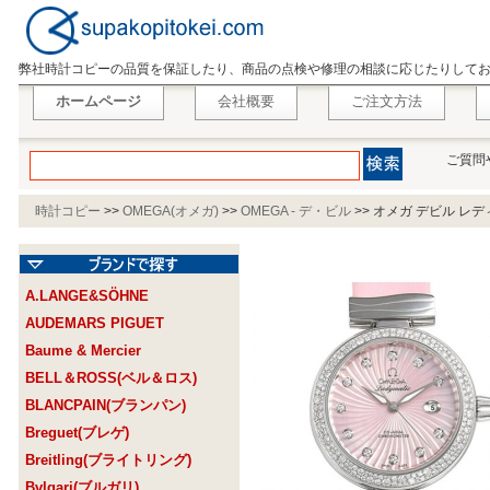
弊社時計コピーの品質を保証したり、商品の点検や修理の相談に応じたりして
ホームページ
会社概要
ご注文方法
ご質問
時計コピー
>>
OMEGA(オメガ)
>>
OMEGA - デ・ビル
>>
オメガ デビル レディマテ
A.LANGE&SÖHNE
AUDEMARS PIGUET
Baume & Mercier
BELL＆ROSS(ベル＆ロス)
BLANCPAIN(ブランパン)
Breguet(ブレゲ)
Breitling(ブライトリング)
Bvlgari(ブルガリ)