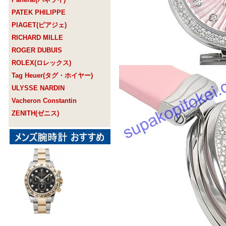
PATEK PHILIPPE
PIAGET(ピアジェ)
RICHARD MILLE
ROGER DUBUIS
ROLEX(ロレックス)
Tag Heuer(タグ・ホイヤー)
ULYSSE NARDIN
Vacheron Constantin
ZENITH(ゼニス)