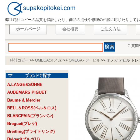
弊社時計コピーの品質を保証したり、商品の点検や修理の相談に応じたりして
ホームページ
会社概要
ご注文方法
ご質問
時計コピー
>>
OMEGA(オメガ)
>>
OMEGA - デ・ビル
>>
オメガ デビル トレゾア 4
A.LANGE&SÖHNE
AUDEMARS PIGUET
Baume & Mercier
BELL＆ROSS(ベル＆ロス)
BLANCPAIN(ブランパン)
Breguet(ブレゲ)
Breitling(ブライトリング)
Bvlgari(ブルガリ)