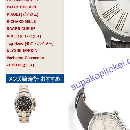
PATEK PHILIPPE
PIAGET(ピアジェ)
RICHARD MILLE
ROGER DUBUIS
ROLEX(ロレックス)
Tag Heuer(タグ・ホイヤー)
ULYSSE NARDIN
Vacheron Constantin
ZENITH(ゼニス)