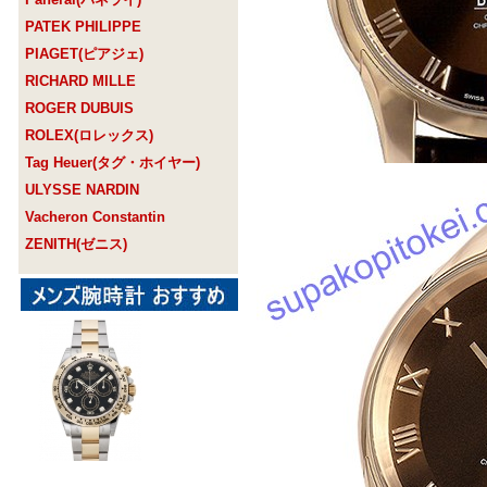
PATEK PHILIPPE
PIAGET(ピアジェ)
RICHARD MILLE
ROGER DUBUIS
ROLEX(ロレックス)
Tag Heuer(タグ・ホイヤー)
ULYSSE NARDIN
Vacheron Constantin
ZENITH(ゼニス)