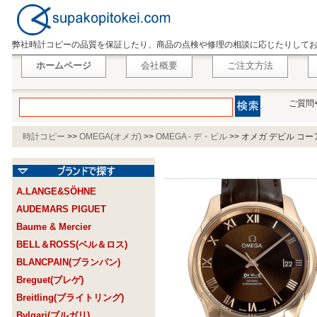
弊社時計コピーの品質を保証したり、商品の点検や修理の相談に応じたりして
ホームページ
会社概要
ご注文方法
ご質問
時計コピー
>>
OMEGA(オメガ)
>>
OMEGA - デ・ビル
>>
オメガ デビル コーアクシ
A.LANGE&SÖHNE
AUDEMARS PIGUET
Baume & Mercier
BELL＆ROSS(ベル＆ロス)
BLANCPAIN(ブランパン)
Breguet(ブレゲ)
Breitling(ブライトリング)
Bvlgari(ブルガリ)