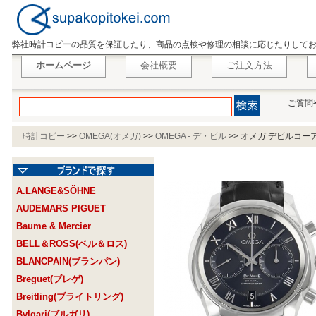
弊社時計コピーの品質を保証したり、商品の点検や修理の相談に応じたりして
ホームページ
会社概要
ご注文方法
ご質問
時計コピー
>>
OMEGA(オメガ)
>>
OMEGA - デ・ビル
>>
オメガ デビルコーアクシ
A.LANGE&SÖHNE
AUDEMARS PIGUET
Baume & Mercier
BELL＆ROSS(ベル＆ロス)
BLANCPAIN(ブランパン)
Breguet(ブレゲ)
Breitling(ブライトリング)
Bvlgari(ブルガリ)