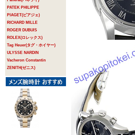
PATEK PHILIPPE
PIAGET(ピアジェ)
RICHARD MILLE
ROGER DUBUIS
ROLEX(ロレックス)
Tag Heuer(タグ・ホイヤー)
ULYSSE NARDIN
Vacheron Constantin
ZENITH(ゼニス)