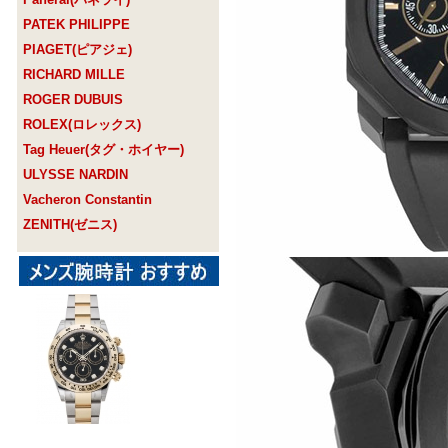
PATEK PHILIPPE
PIAGET(ピアジェ)
RICHARD MILLE
ROGER DUBUIS
ROLEX(ロレックス)
Tag Heuer(タグ・ホイヤー)
ULYSSE NARDIN
Vacheron Constantin
ZENITH(ゼニス)