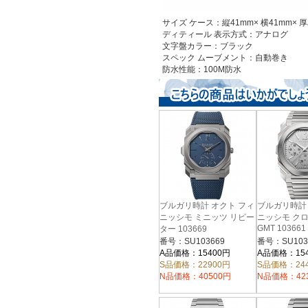
サイズ
ケース：縦41mm× 横41mm× 厚み
ディティール
表示方式：アナログ
文字盤カラー：ブラック
スペック
ムーブメント：自動巻き
防水性能：100M防水
ブルガリ時計 オクト フィ
ブルガリ時計
ニッシモ ミニッツ リピー
ニッシモ ク
GMT 103661
ター 103669
番号：SU103669
番号：SU103
A品価格：15400円
A品価格：15
S品価格：22900円
S品価格：24
N品価格：40500円
N品価格：42