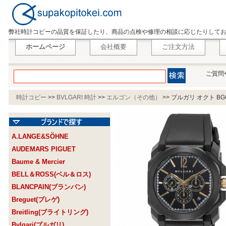
弊社時計コピーの品質を保証したり、商品の点検や修理の相談に応じたりして
ホームページ
会社概要
ご注文方法
ご質問
時計コピー
>>
BVLGARI 時計
>>
エルゴン（その他）
>>
ブルガリ オクト BGO
A.LANGE&SÖHNE
AUDEMARS PIGUET
Baume & Mercier
BELL＆ROSS(ベル＆ロス)
BLANCPAIN(ブランパン)
Breguet(ブレゲ)
Breitling(ブライトリング)
Bvlgari(ブルガリ)