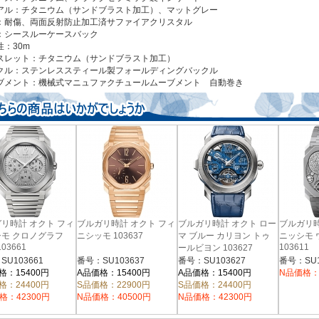
アル：チタニウム（サンドブラスト加工）、マットグレー
：耐傷、両面反射防止加工済サファイアクリスタル
：シースルーケースバック
性：30m
スレット：チタニウム（サンドブラスト加工）
クル：ステンレススティール製フォールディングバックル
ブメント：機械式マニュファクチュールムーブメント 自動巻き
リ時計 オクト フィ
ブルガリ時計 オクト フィ
ブルガリ時計 オクト ロー
ブルガリ時
モ クロノグラフ
ニシッモ 103637
マ ブルー カリヨン トゥ
ニッシモ 
103661
103611
ールビヨン 103627
SU103661
番号：SU103637
番号：SU103627
番号：SU1
格：15400円
A品価格：15400円
A品価格：15400円
N品価格：
格：24400円
S品価格：22900円
S品価格：24400円
格：42300円
N品価格：40500円
N品価格：42300円