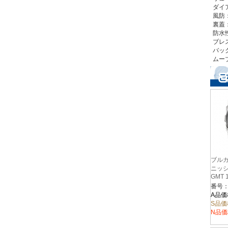
ダイ
風防
裏蓋
防水
ブレ
バッ
ムー
ブルガ
ニッシ
GMT 
番号：
A品価
S品価
N品価