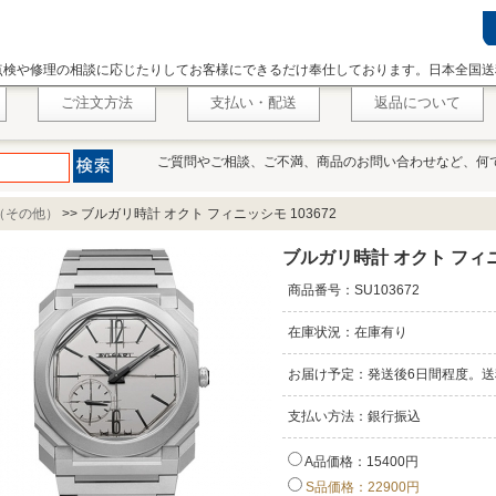
点検や修理の相談に応じたりしてお客様にできるだけ奉仕しております。日本全国送
ご注文方法
支払い・配送
返品について
ご質問やご相談、ご不満、商品のお問い合わせなど、何
（その他）
>>
ブルガリ時計 オクト フィニッシモ 103672
ブルガリ時計 オクト フィニッ
商品番号：SU103672
在庫状況：在庫有り
お届け予定：発送後6日間程度。送
支払い方法：銀行振込
A品価格：15400円
S品価格：22900円