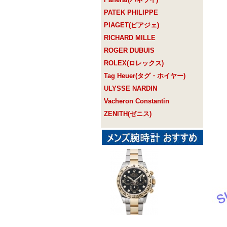
PATEK PHILIPPE
PIAGET(ピアジェ)
RICHARD MILLE
ROGER DUBUIS
ROLEX(ロレックス)
Tag Heuer(タグ・ホイヤー)
ULYSSE NARDIN
Vacheron Constantin
ZENITH(ゼニス)