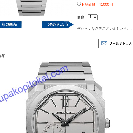
N品価格：41000円
個数：
何か不明な点等ございましたら、
詳細: