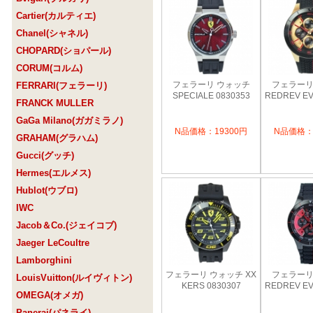
Cartier(カルティエ)
Chanel(シャネル)
CHOPARD(ショパール)
CORUM(コルム)
フェラーリ ウォッチ
フェラーリ
FERRARI(フェラーリ)
SPECIALE 0830353
REDREV EV
FRANCK MULLER
GaGa Milano(ガガミラノ)
N品価格：19300円
N品価格：
GRAHAM(グラハム)
Gucci(グッチ)
Hermes(エルメス)
Hublot(ウブロ)
IWC
Jacob＆Co.(ジェイコブ)
Jaeger LeCoultre
Lamborghini
フェラーリ ウォッチ XX
フェラーリ
LouisVuitton(ルイヴィトン)
KERS 0830307
REDREV EV
OMEGA(オメガ)
Panerai(パネライ)