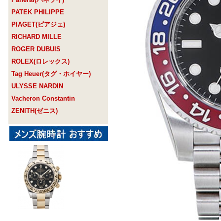
PATEK PHILIPPE
PIAGET(ピアジェ)
RICHARD MILLE
ROGER DUBUIS
ROLEX(ロレックス)
Tag Heuer(タグ・ホイヤー)
ULYSSE NARDIN
Vacheron Constantin
ZENITH(ゼニス)