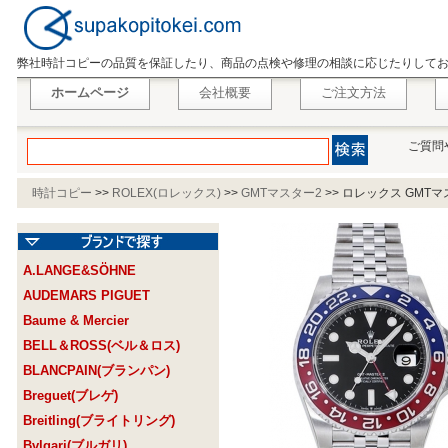
弊社時計コピーの品質を保証したり、商品の点検や修理の相談に応じたりして
ホームページ
会社概要
ご注文方法
ご質問
時計コピー
>>
ROLEX(ロレックス)
>>
GMTマスター2
>>
ロレックス GMTマス
A.LANGE&SÖHNE
AUDEMARS PIGUET
Baume & Mercier
BELL＆ROSS(ベル＆ロス)
BLANCPAIN(ブランパン)
Breguet(ブレゲ)
Breitling(ブライトリング)
Bvlgari(ブルガリ)