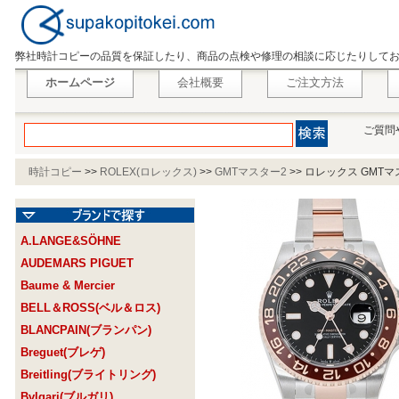
弊社時計コピーの品質を保証したり、商品の点検や修理の相談に応じたりして
ホームページ
会社概要
ご注文方法
ご質問
時計コピー
>>
ROLEX(ロレックス)
>>
GMTマスター2
>>
ロレックス GMTマス
A.LANGE&SÖHNE
AUDEMARS PIGUET
Baume & Mercier
BELL＆ROSS(ベル＆ロス)
BLANCPAIN(ブランパン)
Breguet(ブレゲ)
Breitling(ブライトリング)
Bvlgari(ブルガリ)