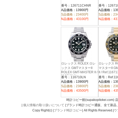
番号：126711CHNR
番号：12671
A品価格：13900円
A品価格：13
S品価格：23400円
S品価格：23
N品価格：43100円
N品価格：43
ロレックス ROLEX ロレ
ロレックス RO
ックス GMTマスターII
マスターII GM
ROLEX GMT-MASTER II /
II / Ref.11671
116710LN
番号：116710LN
番号：Ref.11
A品価格：13900円
A品価格：13
S品価格：23800円
S品価格：23
N品価格：43500円
N品価格：43
時計コピー館(supakopitokei.com) 
|
個人情報の取り扱いについて
|ブランド時計コピー通販、全て新品
Copy Right(c) |
ブランド時計コピー
| All Rights Reserved.|
ウ