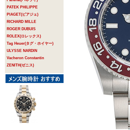
PATEK PHILIPPE
PIAGET(ピアジェ)
RICHARD MILLE
ROGER DUBUIS
ROLEX(ロレックス)
Tag Heuer(タグ・ホイヤー)
ULYSSE NARDIN
Vacheron Constantin
ZENITH(ゼニス)