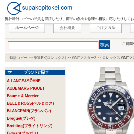
弊社時計コピーの品質を保証したり、商品の点検や修理の相談に応じたりして
ホームページ
会社概要
ご注文方法
ご質問
時計コピー
>>
ROLEX(ロレックス)
>>
GMTマスター2
>>
ロレックス GMTマス
A.LANGE&SÖHNE
AUDEMARS PIGUET
Baume & Mercier
BELL＆ROSS(ベル＆ロス)
BLANCPAIN(ブランパン)
Breguet(ブレゲ)
Breitling(ブライトリング)
Bvlgari(ブルガリ)