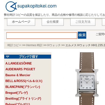
弊社時計コピーの品質を保証したり、商品の点検や修理の相談に応じたりして
ホームページ
会社概要
ご注文方法
ご質問
時計コピー
>>
Hermes 時計
>>
Hウォッチ
>>
エルメス Hウォッチ HH1.235.
A.LANGE&SÖHNE
AUDEMARS PIGUET
Baume & Mercier
BELL＆ROSS(ベル＆ロス)
BLANCPAIN(ブランパン)
Breguet(ブレゲ)
Breitling(ブライトリング)
Bvlgari(ブルガリ)