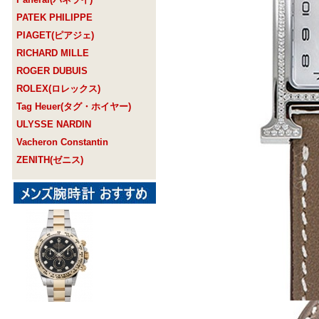
PATEK PHILIPPE
PIAGET(ピアジェ)
RICHARD MILLE
ROGER DUBUIS
ROLEX(ロレックス)
Tag Heuer(タグ・ホイヤー)
ULYSSE NARDIN
Vacheron Constantin
ZENITH(ゼニス)